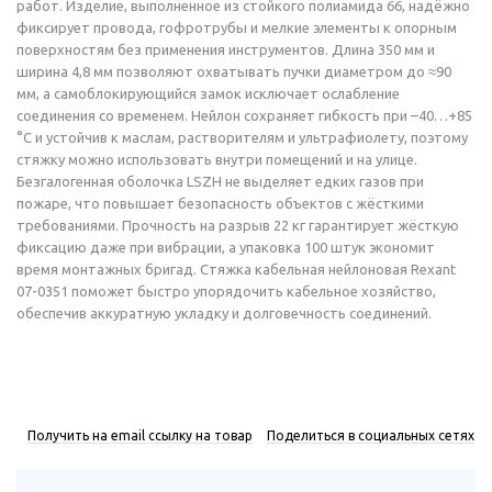
работ. Изделие, выполненное из стойкого полиамида 66, надёжно
фиксирует провода, гофротрубы и мелкие элементы к опорным
поверхностям без применения инструментов. Длина 350 мм и
ширина 4,8 мм позволяют охватывать пучки диаметром до ≈90
мм, а самоблокирующийся замок исключает ослабление
соединения со временем. Нейлон сохраняет гибкость при –40…+85
°C и устойчив к маслам, растворителям и ультрафиолету, поэтому
стяжку можно использовать внутри помещений и на улице.
Безгалогенная оболочка LSZH не выделяет едких газов при
пожаре, что повышает безопасность объектов с жёсткими
требованиями. Прочность на разрыв 22 кг гарантирует жёсткую
фиксацию даже при вибрации, а упаковка 100 штук экономит
время монтажных бригад. Стяжка кабельная нейлоновая Rexant
07-0351 поможет быстро упорядочить кабельное хозяйство,
обеспечив аккуратную укладку и долговечность соединений.
Получить на email ссылку на товар
Поделиться в социальных сетях