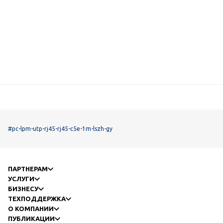
#pc-lpm-utp-rj45-rj45-c5e-1m-lszh-gy
ПАРТНЕРАМ
УСЛУГИ
БИЗНЕСУ
ТЕХПОДДЕРЖКА
О КОМПАНИИ
ПУБЛИКАЦИИ