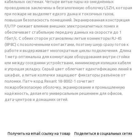
кабельных системах. Четыре витые пары из омеднённых
проводников заключены в безгалогенную оболочку LSZH, которая
при пожаре не выделяет едкого дыма и токсичных газов,
повышая безопасность помещений. Экранированная конструкция
F/UTP снижает влияние внешних электромагнитных помех и
обеспечивает стабильную передачу данных на скорости до 1
Гбит/с. С обеих сторон установлены литые коннекторы RJ-45
(8P8C) с позолоченными контактами, поэтому шнур сразу готов к
работе и выдерживает многократные циклы подключения. Длина
1 метр оптимальна для коммутации оборудования внутри стойки
или между соседними устройствами, минимизируя излишки кабеля
и упрощая укладку. Серый цвет облегчает идентификацию линий в
шкафах, а литые колпачки защищают фиксаторы разъёмов от
поломки. Патч-корд Rexant 18-8002-1 сочетает
пожаробезопасную оболочку, экранирование и промышленную
надёжность, делая его универсальным решением для офисов,
дата-центров и домашних сетей.
Получить на email ссылку на товар
Поделиться в социальных сетях