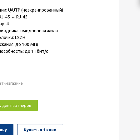
ции: U/UTP (неэкранированный)
RJ-45 ↔ RJ-45
р: 4
оводника: омеднённая жила
лочки: LSZH
скания: до 100 МГц
особность: до 1 Гбит/с
ет-магазине
у для партнеров
ину
Купить в 1 клик