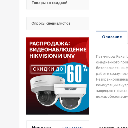
Товары со скидкой
Опросы специалистов
Описание
Патч-корд Rexant
омеднённого пров
безопасность инф
работе сразу пос
Неэкранированная
коммутации внутр
защищают фиксат
пожаробезопасную
Новости