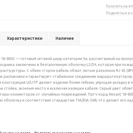
Получить на em
Поделиться в 
Характеристики
Наличие
 18-8002 — готовый сетевой шнур категории 5e, рассчитанный на пропу
одника заключены в безгалогенную оболочку LSZH, которая при пожар
раструктуры. С обеих сторон кабель обжат литым разъёмом RJ-45 (8P8
ле распаковки и гарантирует стабильное соединение маршрутизаторов,
 конструкция U/UTP делает изделие более гибким, упрощая укладку в 
и стойки, экономя место и исключая излишки кабеля. Серый цвет облег
оры коннекторов от случайных повреждений. Патч-корд Rexant 18-80
 оболочку и соответствие стандартам TIA/EIA-568, что делает его 