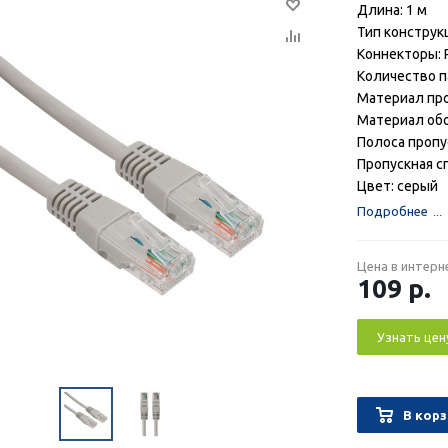
Длина: 1 м
Тип конструк
Коннекторы: 
Количество па
Материал пр
Материал обо
Полоса пропу
Пропускная сп
Цвет: серый
Подробнее
Цена в интерн
109
р.
Узнать цен
В корз