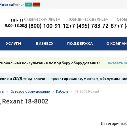
Москва
Регион
Физическим лицам
Юридическим лицам
Серв
ПН-ПТ
8 (800) 100-91-12
+7 (495) 783-72-87
+7 
9:00-18:00
УСЛУГИ
БИЗНЕСУ
ПОДДЕРЖКА
О КОМПА
сиональная консультация по подбору оборудования?
Заказать о
ние и СКУД «под ключ» — проектирование, монтаж, обслуживани
кты
-
Сетевое оборудование
-
Кабель
-
18-8002 Rexant
 Rexant 18-8002
1
Категория каб