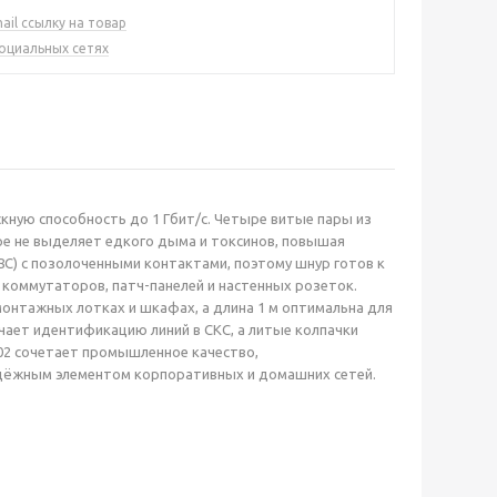
ail ссылку на товар
социальных сетях
скную способность до 1 Гбит/с. Четыре витые пары из
е не выделяет едкого дыма и токсинов, повышая
C) с позолоченными контактами, поэтому шнур готов к
 коммутаторов, патч-панелей и настенных розеток.
монтажных лотках и шкафах, а длина 1 м оптимальна для
чает идентификацию линий в СКС, а литые колпачки
02 сочетает промышленное качество,
надёжным элементом корпоративных и домашних сетей.