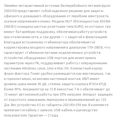
Линейно-интерактивный источник бесперебойного питания Ippon
2050150 представляет собой надежное решение для защиты
офисного и домашнего оборудования от перебоев электросети,
скачков напряжения и помех. Модель NUT 650 мощностью 650 ВА
(360 Вт) оснащена шестью розетками типа EURO, из которых три
имеют батарейную поддержку, обеспечивая работу устройств
при отключении сети, а три другие — с защитой и фильтрацией.
Благодаря встроенному стабилизатору обеспечивается
корректировка входного напряжения в диапазоне 170–280 В, что
гарантирует стабильное питание подключенных устройств.
Устройство оборудовано USB-портом для мониторинга
параметров через ПК, поддерживает работу с операционными
системами Windows, Linux, Unix и Mac OS. Компактный корпус
форм-фактора Tower удобно размещается как вертикально, так
и горизонтально, возможен настенный монтаж. ИБП имеет
уровень шума менее 45 дБ, степень защиты корпуса IP20 и КПД
более 95%. Аккумулятор на 12 В ёмкостью 7 А·ч обеспечивает до
12 минут автономной работы при 30% нагрузке. Аппарат защищён
от короткого замыкания, перегрузки и перенапряжений до 125
Дж. Вес устройства 4.5 кг, габариты 202×93×293 мм. В комплекте
прилагаются кабель с замком, USB-кабель и руководство
пользователя. Гарантия — 2 года.