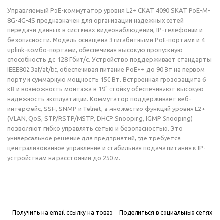
Управляемый PoE-коммутатор уровня L2+ СКАТ 4090 SKAT PoE-M-
8G-4G-4S предназначен для организации надежных сетей
передачи данных в системах видеонаблюдения, IP-телефонии и
безопасности. Модель оснащена 8 гигабитными PoE-портами и 4
uplink-комбо-портами, обеспечивая высокую пропускную
способность до 128 Гбит/с. Устройство поддерживает стандарты
IEEE802.3af/at/bt, обеспечивая питание PoE++ до 90 Вт на первом
порту и суммарную мощность 150 Вт. Встроенная грозозащита 6
кВ и возможность монтажа в 19" стойку обеспечивают высокую
надежность эксплуатации. Коммутатор поддерживает веб-
интерфейс, SSH, SNMP и Telnet, а множество функций уровня L2+
(VLAN, QoS, STP/RSTP/MSTP, DHCP Snooping, IGMP Snooping)
позволяют гибко управлять сетью и безопасностью. Это
универсальное решение для предприятий, где требуется
централизованное управление и стабильная подача питания к IP-
устройствам на расстоянии до 250 м.
Получить на email ссылку на товар
Поделиться в социальных сетях