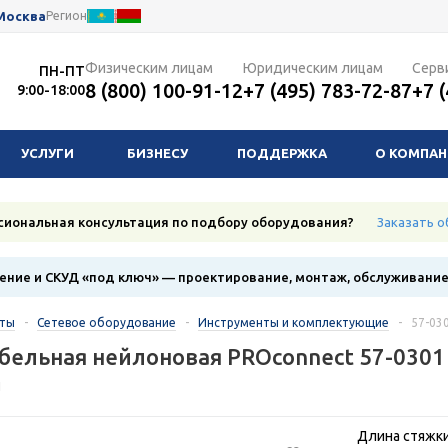
Москва
Регион
Физическим лицам
Юридическим лицам
Серв
ПН-ПТ
8 (800) 100-91-12
+7 (495) 783-72-87
+7 
9:00-18:00
УСЛУГИ
БИЗНЕСУ
ПОДДЕРЖКА
О КОМПА
сиональная консультация по подбору оборудования?
Заказать о
ние и СКУД «под ключ» — проектирование, монтаж, обслуживани
кты
-
Сетевое оборудование
-
Инструменты и комплектующие
-
57-03
бельная нейлоновая PROconnect 57-0301
1
Длина стяжки