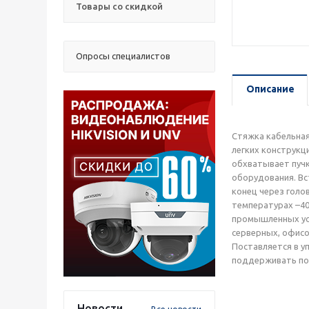
Товары со скидкой
Опросы специалистов
Описание
Стяжка кабельная
легких конструкц
обхватывает пучк
оборудования. Вс
конец через голо
температурах –40
промышленных усл
серверных, офисо
Поставляется в у
поддерживать пор
Новости