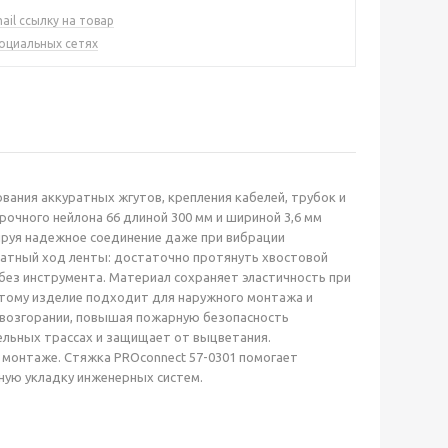
ail ссылку на товар
социальных сетях
ания аккуратных жгутов, крепления кабелей, трубок и
рочного нейлона 66 длиной 300 мм и шириной 3,6 мм
тируя надежное соединение даже при вибрации
атный ход ленты: достаточно протянуть хвостовой
 без инструмента. Материал сохраняет эластичность при
этому изделие подходит для наружного монтажа и
 возгорании, повышая пожарную безопасность
ельных трассах и защищает от выцветания.
а монтаже. Стяжка PROconnect 57-0301 помогает
ную укладку инженерных систем.