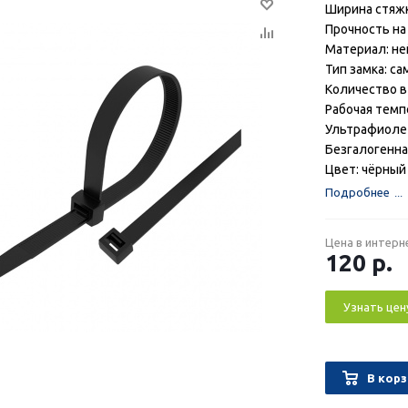
Ширина стяжк
Прочность на 
Материал: не
Тип замка: с
Количество в
Рабочая темп
Ультрафиолет
Безгалогенна
Цвет: чёрный
Подробнее
Цена в интерн
120
р.
Узнать цен
В корз