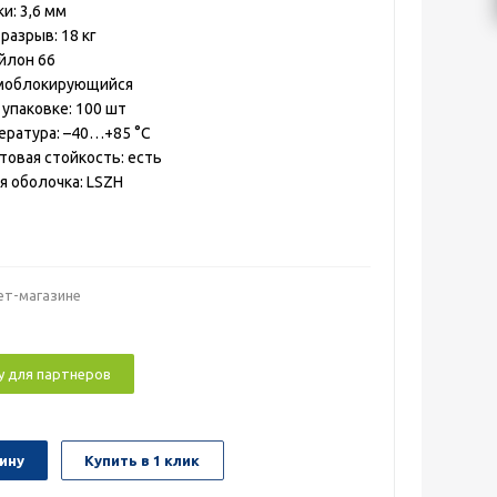
и: 3,6 мм
разрыв: 18 кг
йлон 66
амоблокирующийся
 упаковке: 100 шт
ература: –40…+85 °C
овая стойкость: есть
я оболочка: LSZH
ет-магазине
у для партнеров
ину
Купить в 1 клик