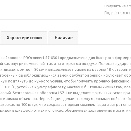
Получить на em
Поделиться в 
Характеристики
Наличие
 нейлоновая PROconnect 57-0301 предназначена для быстрого формиров
ий как внутри помещений, так и на открытом воздухе. Полоса из удароп
и диаметром до ≈ 80 мм и выдерживает усилие на разрыв 18 кг, гаран
троенный самоблокирующийся замок с зубчатой рейкой исключает обр
вку и подтянуть до нужного усилия, чтобы получить прочную фиксацию
…+85 °C, устойчив к ультрафиолету, маслам и бытовым химикатам, по
овий. Безгалогенная оболочка LSZH не выделяет токсичных газов при
в и жилых объектов. Чёрный цвет делает стяжку малозаметной на каб
паковках по 100 штук, что сокращает время комплектации и затраты н
ядок в шкафах, лотках и стойках, обеспечивая долговечную и эстетич