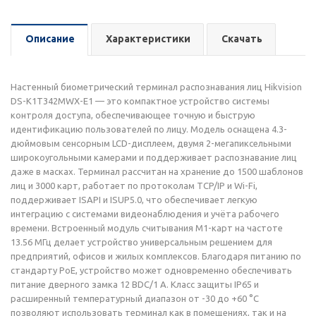
Описание
Характеристики
Скачать
Настенный биометрический терминал распознавания лиц Hikvision
DS-K1T342MWX-E1 — это компактное устройство системы
контроля доступа, обеспечивающее точную и быструю
идентификацию пользователей по лицу. Модель оснащена 4.3-
дюймовым сенсорным LCD-дисплеем, двумя 2-мегапиксельными
широкоугольными камерами и поддерживает распознавание лиц
даже в масках. Терминал рассчитан на хранение до 1500 шаблонов
лиц и 3000 карт, работает по протоколам TCP/IP и Wi-Fi,
поддерживает ISAPI и ISUP5.0, что обеспечивает легкую
интеграцию с системами видеонаблюдения и учёта рабочего
времени. Встроенный модуль считывания M1-карт на частоте
13.56 МГц делает устройство универсальным решением для
предприятий, офисов и жилых комплексов. Благодаря питанию по
стандарту PoE, устройство может одновременно обеспечивать
питание дверного замка 12 ВDC/1 А. Класс защиты IP65 и
расширенный температурный диапазон от -30 до +60 °C
позволяют использовать терминал как в помещениях, так и на