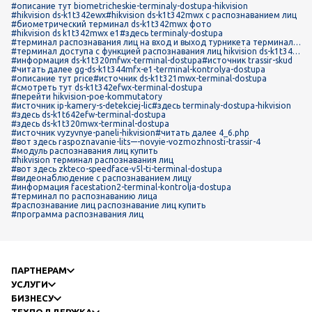
#описание тут biometricheskie-terminaly-dostupa-hikvision
#hikvision ds-k1t342ewx
#hikvision ds-k1t342mwx с распознаванием лиц
#биометрический терминал ds-k1t342mwx фото
#hikvision ds k1t342mwx e1
#здесь terminaly-dostupa
#терминал распознавания лиц на вход и выход турникета терминал д
оступа hikvision ds-k1t342mwx
#терминал доступа с функцией распознавания лиц hikvision ds-k1t342
mwx
#информация ds-k1t320mfwx-terminal-dostupa
#источник trassir-skud
#читать далее gg-ds-k1t344mfx-e1-terminal-kontrolya-dostupa
#описание тут price
#источник ds-k1t321mwx-terminal-dostupa
#смотреть тут ds-k1t342efwx-terminal-dostupa
#перейти hikvision-poe-kommutatory
#источник ip-kamery-s-detekciej-lic
#здесь terminaly-dostupa-hikvision
#здесь ds-k1t642efw-terminal-dostupa
#здесь ds-k1t320mwx-terminal-dostupa
#источник vyzyvnye-paneli-hikvision
#читать далее 4_6.php
#вот здесь raspoznavanie-lits-–-novyie-vozmozhnosti-trassir-4
#модуль распознавания лиц купить
#hikvision терминал распознавания лиц
#вот здесь zkteco-speedface-v5l-ti-terminal-dostupa
#видеонаблюдение с распознаванием лицу
#информация facestation2-terminal-kontrolja-dostupa
#терминал по распознаванию лица
#распознавание лиц распознавание лиц купить
#программа распознавания лиц
ПАРТНЕРАМ
УСЛУГИ
БИЗНЕСУ
ТЕХПОДДЕРЖКА