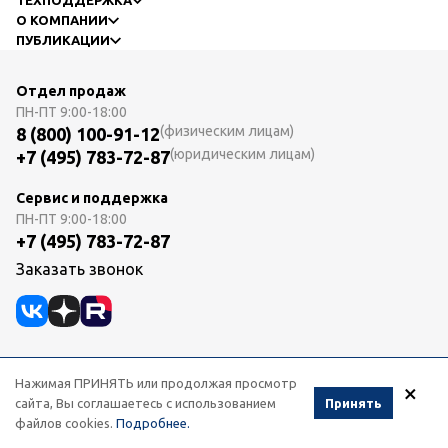
О КОМПАНИИ
ПУБЛИКАЦИИ
Отдел продаж
ПН-ПТ
9:00-18:00
(физическим лицам)
8 (800) 100-91-12
(юридическим лицам)
+7 (495) 783-72-87
Сервис и поддержка
ПН-ПТ
9:00-18:00
+7 (495) 783-72-87
Заказать звонок
Нажимая ПРИНЯТЬ или продолжая просмотр
×
2026 © dssl.ru
сайта, Вы соглашаетесь с использованием
Принять
Все права защищены
файлов cookies.
Подробнее.
Опубликованная информация несет справочный характер и не является публичной