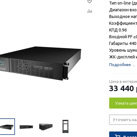
Тип on-line (
Диапазон вхо
Выходное нап
Коэффициент
КПД 0.96
Входной PF ≥
Габариты 440
Уровень шума
ЖК-дисплей и
Подробнее
Цена в интерн
33 440
Узнать цен
Уточнить на
В корз