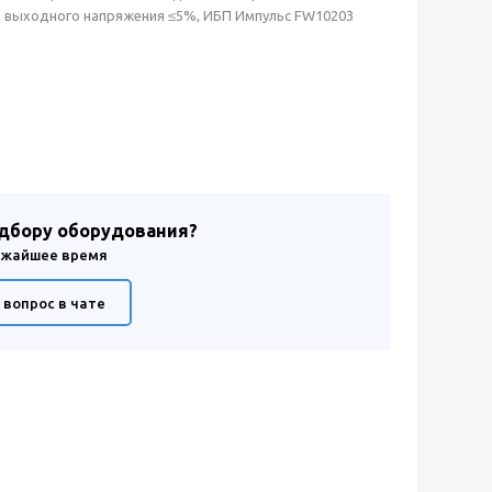
и выходного напряжения ≤5%, ИБП Импульс FW10203
одбору оборудования?
лижайшее время
 вопрос в чате