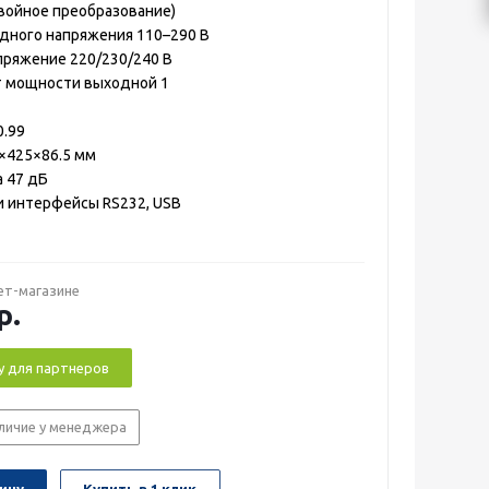
двойное преобразование)
дного напряжения 110–290 В
ряжение 220/230/240 В
 мощности выходной 1
0.99
×425×86.5 мм
 47 дБ
 интерфейсы RS232, USB
ет-магазине
р.
у для партнеров
личие у менеджера
ину
Купить в 1 клик