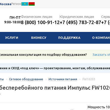
Москва
Регион
Физическим лицам
Юридическим лицам
Серв
ПН-ПТ
8 (800) 100-91-12
+7 (495) 783-72-87
+7 
9:00-18:00
УСЛУГИ
БИЗНЕСУ
ПОДДЕРЖКА
О КОМПА
сиональная консультация по подбору оборудования?
Заказать о
ние и СКУД «под ключ» — проектирование, монтаж, обслуживани
кты
-
Сетевое оборудование
-
Источники питания
-
FW10203
бесперебойного питания Импульс FW102
7
Мощность 100