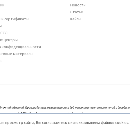
нии
Новости
Статьи
 и сертификаты
Кейсы
ы
ДССЛ
ые центры
а конфиденциальности
нговые материалы
ть
бличной офертой. Производитель оставляет за собой право на внесение изменений в дизайн
ичии на складе DSSL оборудования устаревших модификаций возможна его реализация по сни
ельских свойствах, стоимости и наличии можно получить у менеджера.
 просмотр сайта, Вы соглашаетесь с использованием файлов cookies.