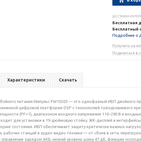
ДОСТАВКА ИНТЕР
Бесплатная 
Бесплатный 
Подробнее о 
Получить на em
Поделиться в 
Характеристики
Скачать
бойного питания Импульс FW10203 — это однофазный ИБП двойного прео
ременной цифровой платформе DSP с технологией трёхуровневого пре
щности (PF=1), диапазоном входного напряжения 110–290 В и входным 
одходит для установки в 19-дюймовую стойку. ЖК-дисплей и интерфейс
оринг состояния. ИБП обеспечивает защиту критически важных нагруз
м, рабочих станций и аудио-видео техники — от сбоев в сети, перегру
 управление зарядом АКБ, низкий уровень шума 47 дБ, функции «холод