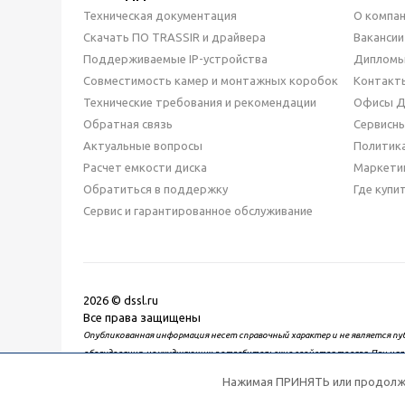
Техническая документация
О компа
Скачать ПО TRASSIR и драйвера
Вакансии
Поддерживаемые IP-устройства
Дипломы
Совместимость камер и монтажных коробок
Контакт
Технические требования и рекомендации
Офисы 
Обратная связь
Сервисн
Актуальные вопросы
Политик
Расчет емкости диска
Маркети
Обратиться в поддержку
Где купи
Сервис и гарантированное обслуживание
2026 © dssl.ru
Все права защищены
Опубликованная информация несет справочный характер и не является пу
оборудования, не ухудшающих потребительские свойства товара. При нал
характеристик и функций. Информацию о товаре, его основных потребит
Нажимая ПРИНЯТЬ или продолжая