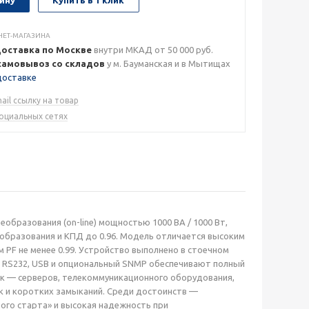
НЕТ-МАГАЗИНА
доставка по Москве
внутри МКАД от 50 000 руб.
самовывоз со складов
у м. Бауманская и в Мытищах
доставке
ail ссылку на товар
социальных сетях
бразования (on-line) мощностью 1000 ВА / 1000 Вт,
образования и КПД до 0.96. Модель отличается высоким
PF не менее 0.99. Устройство выполнено в стоечном
ы RS232, USB и опциональный SNMP обеспечивают полный
ок — серверов, телекоммуникационного оборудования,
зок и коротких замыканий. Среди достоинств —
ного старта» и высокая надежность при