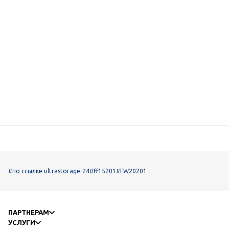
#по ссылке ultrastorage-24
#ff15201
#FW20201
ПАРТНЕРАМ
УСЛУГИ