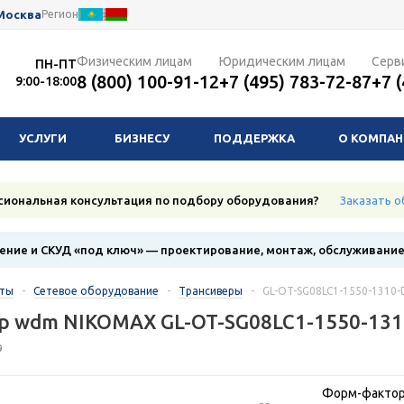
Москва
Регион
Физическим лицам
Юридическим лицам
Серв
ПН-ПТ
8 (800) 100-91-12
+7 (495) 783-72-87
+7 
9:00-18:00
УСЛУГИ
БИЗНЕСУ
ПОДДЕРЖКА
О КОМПА
сиональная консультация по подбору оборудования?
Заказать о
ние и СКУД «под ключ» — проектирование, монтаж, обслуживани
кты
-
Сетевое оборудование
-
Трансиверы
-
GL-OT-SG08LC1-1550-1310-
p wdm NIKOMAX GL-OT-SG08LC1-1550-131
9
Форм-фактор