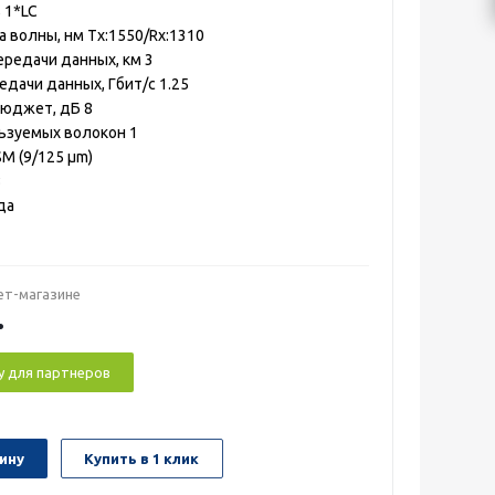
 1*LC
а волны, нм Tx:1550/Rx:1310
ередачи данных, км 3
едачи данных, Гбит/с 1.25
бюджет, дБ 8
ьзуемых волокон 1
М (9/125 μm)
3
да
ет-магазине
.
у для партнеров
ину
Купить в 1 клик