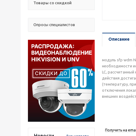
Товары со скидкой
Опросы специалистов
Описание
модуль sfp wdm N
необходимости и
LC, рассчитанный 
действия достига
(температуру, пр
отключения локал
внешних воздейств
Получить на emai
Новости