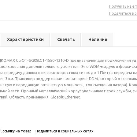
Получить на em
Поделиться в 
Характеристики
Скачать
Наличие
IKOMAX GL-OT-SG08LC1-1550-1310-D предназначен для подключения уда
спользования дополнительного усилителя. Это WDM-модуль в форм-фа
на передачу данных в высокоскоростных сетях до 1 Гбит/с: передача на
ет 3 км. Трансивер поддерживает мониторинг DDM, который отслежив
инятую и переданную оптическую мощность, ток смещения лазера). Кон
ьной сети. Прочный металлический корпус увеличивает срок службы, 
ий. Область применения: Gigabit Ethernet.
l ссылку на товар
Поделиться в социальных сетях