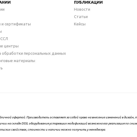
АНИИ
ПУБЛИКАЦИИ
нии
Новости
Статьи
 и сертификаты
Кейсы
ы
ДССЛ
ые центры
а обработки персональных данных
нговые материалы
ть
бличной офертой. Производитель оставляет за собой право на внесение изменений в дизайн
ичии на складе DSSL оборудования устаревших модификаций возможна его реализация по сни
ельских свойствах, стоимости и наличии можно получить у менеджера.