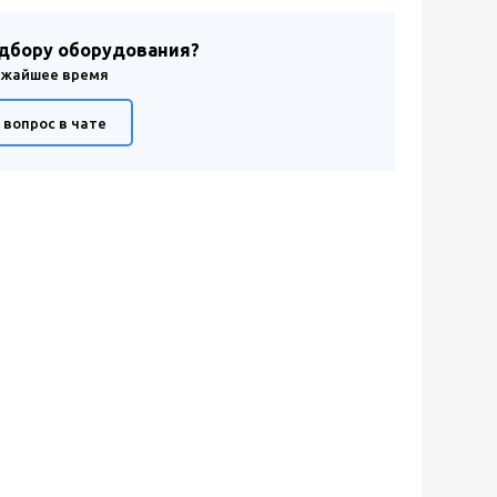
одбору оборудования?
лижайшее время
 вопрос в чате