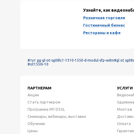
Узнайте, как видеона
Розничная торговля
Гостиничный бизнес
Рестораны и кафе
#тут gg-gl-ot-sg08lc1-1310-1550-d-modul-sfp-wdm
#gl ot sg08
#ot1550i-10
ПАРТНЕРАМ
УСЛУГИ
Акции
Видеона
Стать партнером
Удаленн
Программа MY DSSL
Монтаж
Семинары, вебинары, выставки
Доставк
Обучение
Оплата
Цены
Гарантия