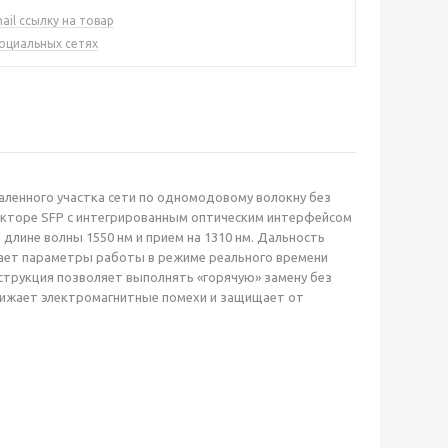
ail ссылку на товар
социальных сетях
ленного участка сети по одномодовому волокну без
кторе SFP с интегрированным оптическим интерфейсом
 длине волны 1550 нм и прием на 1310 нм. Дальность
ает параметры работы в режиме реального времени
струкция позволяет выполнять «горячую» замену без
снижает электромагнитные помехи и защищает от