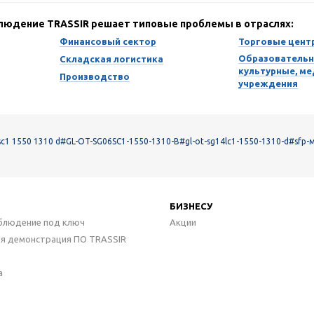
блюдение TRASSIR решает типовые проблемы в отраслях:
Финансовый сектор
Торговые цент
Образовательн
Складская логистика
культурные, м
Производство
учреждения
sc1 1550 1310 d
#GL-OT-SG06SC1-1550-1310-B
#gl-ot-sg14lc1-1550-1310-d
#sfp-
БИЗНЕСУ
блюдение под ключ
Акции
ая демонстрация ПО TRASSIR
а