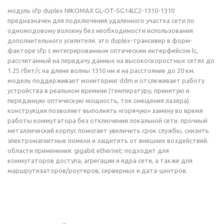
модуль sfp duplex NIKOMAX GL-OT-SG14LC2-1310-1310
предназначен для подключения удаленного участка сети по
одномодовому волокну без необходимости использования
дополнительного усилителя. это duplex-трансивер в форм-
факторе sfp с интегрированным оптическим интерфейсом lc,
рассчитанный на передачу данных на высокоскоростных сетях до
1.25 гбит/с на длине волны 1310 нм и на расстояние до 20 км.
модель поддерживает мониторинг ddm и отслеживает работу
устройства в реальном времени (температуру, принятую и
переданную оптическую мощность, ток смещения лазера).
конструкция позволяет выполнять «горячую» замену во время
работы коммутатора без отключения локальной сети. прочный
металлический корпус помогает увеличить срок службы, снизить
электромагнитные помехи и защитить от внешних воздействий.
области применения: gigabit ethernet; подходит для
коммутаторов доступа, агрегации и ядра сети, а также для
маршрутизаторов/роутеров, серверных и дата-центров.