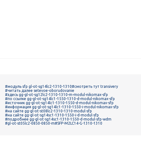
#модуль sfp gl-ot-sg14lc2-1310-1310
#смотреть тут transivery
#читать далее setevoe-oborudovanie
#здесь gg-gl-ot-sg12lc2-1310-1310-m-modul-nikomax-sfp
#по ссылке gg-gl-ot-sg14lc1-1550-1310-d-modul-nikomax-sfp
#источник gg-gl-ot-sg14lc1-1310-1550-d-modul-nikomax-sfp
#информация gg-gl-ot-sg14lc1-1310-1550-i-modul-nikomax-sfp
#на сайте gg-gl-ot-st08lc2-1310-1310-modul-sfp
#на сайте gg-gl-ot-sg14sc1-1310-1550-i-d-modul-sfp
#подробнее gg-gl-ot-sg14sc1-1310-1550-d-modul-sfp-wdm
#gl-ot-st05lc2-0850-0850-m
#SFP-M2LC14-G-1310-1310