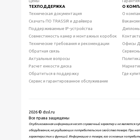
Цены
Гарантия
ТЕХПОДДЕРЖКА
О КОМП
Техническая документация
О компа
Скачать ПО TRASSIR и драйвера
Вакансии
Поддерживаемые IP-устройства
Дипломы
Совместимость камер и монтажных коробок
Контакт
Технические требования и рекомендации
Офисы 
Обратная связь
Сервисн
Актуальные вопросы
Политик
Расчет емкости диска
Маркети
Обратиться в поддержку
Где купи
Сервис и гарантированное обслуживание
2026 © dssl.ru
Все права защищены
Опубликованная информация несет справочный характер и не является пу
оборудования, не ухудшающих потребительские свойства товара. При нал
характеристик и функций. Информацию о товаре, его основных потребит