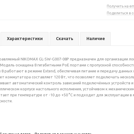
Получить на em
Поделиться в 
Характеристики
Скачать
Наличие
авляемый NIKOMAX GL-SW-G007-08P предназначен для организации лок
Модель оснащена 8 гигабитными PoE портами с пропускной способность
и 8 работают в режиме Extend, обеспечивая питание и передачу данных 
 коммутатора составляет 120 Вт, что позволяет подключать нескольк
ивает автоматический контроль зависаний подключённых устройств и 
ллическом корпусе настольного исполнения, устойчивом к механическим
ает при температуре от -10 до +50 °C и подходит для эксплуатации в
ности.