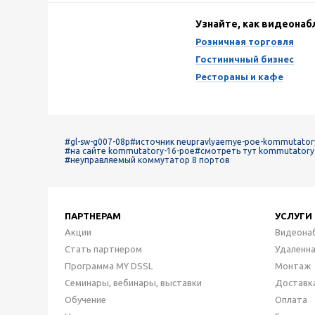
Узнайте, как видеона
Розничная торговля
Гостиничный бизнес
Рестораны и кафе
#gl-sw-g007-08p
#источник neupravlyaemye-poe-kommutatory-
#на сайте kommutatory-16-poe
#смотреть тут kommutatory
#неуправляемый коммутатор 8 портов
ПАРТНЕРАМ
УСЛУГИ
Акции
Видеона
Стать партнером
Удаленн
Программа MY DSSL
Монтаж
Семинары, вебинары, выставки
Доставк
Обучение
Оплата