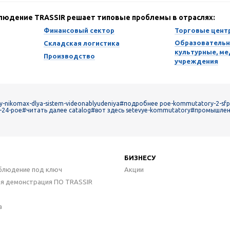
блюдение TRASSIR решает типовые проблемы в отраслях:
Финансовый сектор
Торговые цент
Образовательн
Складская логистика
культурные, м
Производство
учреждения
nikomax-dlya-sistem-videonablyudeniya
#подробнее poe-kommutatory-2-sfp
-24-poe
#читать далее catalog
#вот здесь setevye-kommutatory
#промышлен
БИЗНЕСУ
блюдение под ключ
Акции
ая демонстрация ПО TRASSIR
а