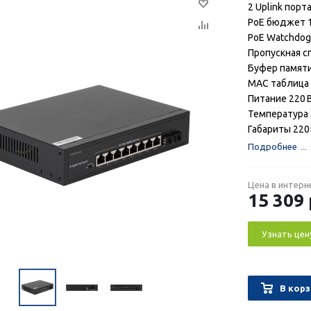
2 Uplink порт
PoE бюджет 
PoE Watchdog,
Пропускная с
Буфер памяти
MAC таблица 
Питание 220 В
Температура 
Габариты 22
Подробнее
Цена в интерн
15 309
Узнать цен
В корз