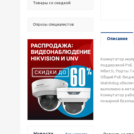
Товары со скидкой
Опросы специалистов
Описание
Коммутатор неупр
поддержкой PoE. 
Мбит/с. Порты 7 
Общий PoE-бюджет
Watchdog обеспеч
выполнено в мета
Коммутатор работ
пожарной безопас
Новости