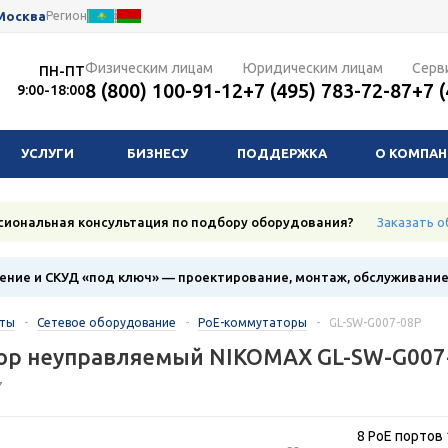
Москва
Регион
Физическим лицам
Юридическим лицам
Серв
ПН-ПТ
8 (800) 100-91-12
+7 (495) 783-72-87
+7 
9:00-18:00
УСЛУГИ
БИЗНЕСУ
ПОДДЕРЖКА
О КОМПА
сиональная консультация по подбору оборудования?
Заказать о
ние и СКУД «под ключ» — проектирование, монтаж, обслуживани
кты
-
Сетевое оборудование
-
PoE-коммутаторы
-
GL-SW-G007-08P
ор неуправляемый NIKOMAX GL-SW-G007
7
8 PoE портов