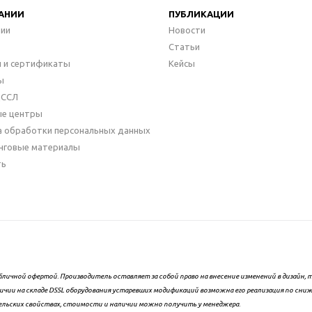
АНИИ
ПУБЛИКАЦИИ
нии
Новости
Статьи
 и сертификаты
Кейсы
ы
ДССЛ
ые центры
а обработки персональных данных
нговые материалы
ть
бличной офертой. Производитель оставляет за собой право на внесение изменений в дизайн
ичии на складе DSSL оборудования устаревших модификаций возможна его реализация по сни
ельских свойствах, стоимости и наличии можно получить у менеджера.