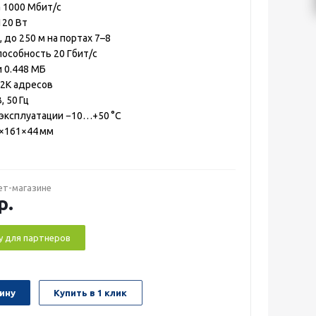
а 1000 Мбит/с
120 Вт
 до 250 м на портах 7–8
пособность 20 Гбит/с
 0.448 МБ
2K адресов
, 50 Гц
эксплуатации −10…+50 °C
0×161×44 мм
ет-магазине
р.
у для партнеров
ину
Купить в 1 клик