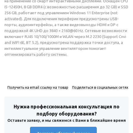
на применение со смарт интерактивными дисплеями. Оснащён CPU
I5-12450H, 8 GB DDR4 (с возможностью расширения до 32 GB) и SSD
256 GB, работает под управлением Windows 11 Enterprise (not
activated). Для подключения периферии предусмотрены USB-
порты, аудиоинтерфейсы, а также видеовыходы HDMI и DP с
поддержкой 4K UHD до 3840 × 2160@60 Hz. Сетевые возможности
включают RJ45 10/100/1000M и WLAN через M.2 2230 (Support Cnvi
and WIFI 6E, BT 5.2), предусмотрена поддержка точки доступа, а
интеллектуальное управление вентилятором помогает
оптимизировать работу системы.
Получить на email ссылку на товар
Поделиться в социальных сетях
Нужна профессиональная консультация по
подбору оборудования?
Оставьте заявку, и мы свяжемся с Вами в ближайшее время