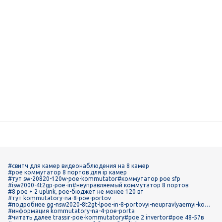
#свитч для камер видеонаблюдения на 8 камер
#poe коммутатор 8 портов для ip камер
#тут sw-20820-120w-poe-kommutator
#коммутатор poe sfp
#isw2000-4t2gp-poe-in
#неуправляемый коммутатор 8 портов
#8 poe + 2 uplink, poe-бюджет не менее 120 вт
#тут kommutatory-na-8-poe-portov
#подробнее gg-nsw2020-8t2gt-lpoe-in-8-portovyi-neupravlyaemyi-kom
mutator-s-podderzhkoi-tekhnologii-power-over-ethernet-poe
#информация kommutatory-na-4-poe-porta
#читать далее trassir-poe-kommutatory
#poe 2 invertor
#poe 48-57в