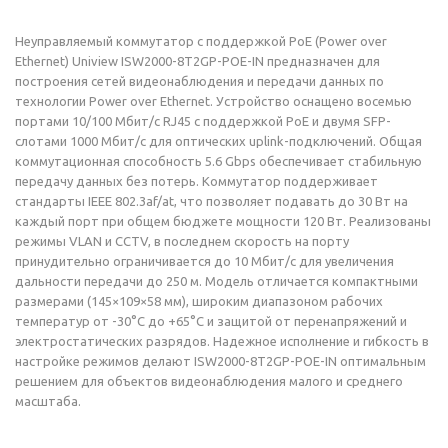
Неуправляемый коммутатор с поддержкой PoE (Power over
Ethernet) Uniview ISW2000-8T2GP-POE-IN предназначен для
построения сетей видеонаблюдения и передачи данных по
технологии Power over Ethernet. Устройство оснащено восемью
портами 10/100 Мбит/с RJ45 с поддержкой PoE и двумя SFP-
слотами 1000 Мбит/с для оптических uplink-подключений. Общая
коммутационная способность 5.6 Gbps обеспечивает стабильную
передачу данных без потерь. Коммутатор поддерживает
стандарты IEEE 802.3af/at, что позволяет подавать до 30 Вт на
каждый порт при общем бюджете мощности 120 Вт. Реализованы
режимы VLAN и CCTV, в последнем скорость на порту
принудительно ограничивается до 10 Мбит/с для увеличения
дальности передачи до 250 м. Модель отличается компактными
размерами (145×109×58 мм), широким диапазоном рабочих
температур от -30°C до +65°C и защитой от перенапряжений и
электростатических разрядов. Надежное исполнение и гибкость в
настройке режимов делают ISW2000-8T2GP-POE-IN оптимальным
решением для объектов видеонаблюдения малого и среднего
масштаба.