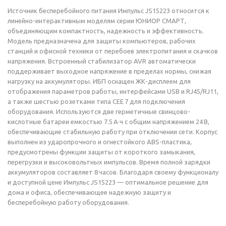
Источник бесперебойного питания Импульс JS15223 относится к
линейно-интерактивным моделям серии ЮНИОР СМАРТ,
объединяющим компактность, надежность и эффективность.
Модель предназначена для защиты компьютеров, рабочих
станций и офисной техники от перебоев электропитания и скачков
напряжения. Встроенный стабилизатор AVR автоматически
поддерживает выходное напряжение в пределах нормы, снижая
нагрузку на аккумуляторы. ИБП оснащен ЖК-дисплеем для
отображения параметров работы, интерфейсами USB и RJ45/RJ11,
а также шестью розетками типа CEE 7 для подключения
оборудования. Используются две герметичные свинцово-
кислотные батареи емкостью 7.5 А·ч с общим напряжением 24 В,
обеспечивающие стабильную работу при отключении сети. Корпус
выполнен из ударопрочного и огнестойкого ABS-пластика,
предусмотрены функции защиты от короткого замыкания,
перегрузки и высоковольтных импульсов. Время полной зарядки
аккумуляторов составляет 8 часов. Благодаря своему функционалу
и доступной цене Импульс JS15223 — оптимальное решение для
дома и офиса, обеспечивающее надежную защиту и
бесперебойную работу оборудования.