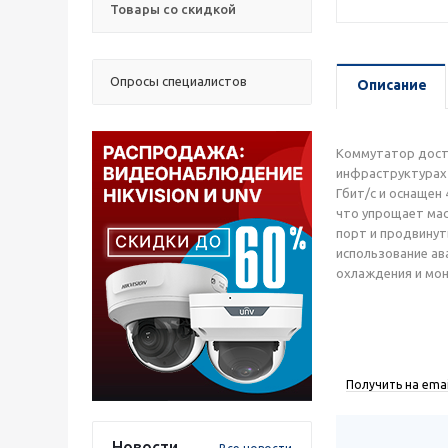
Товары со скидкой
Опросы специалистов
Описание
Коммутатор досту
инфраструктурах 
Гбит/с и оснащен
что упрощает мас
порт и продвинут
использование ав
охлаждения и мон
Получить на emai
Новости