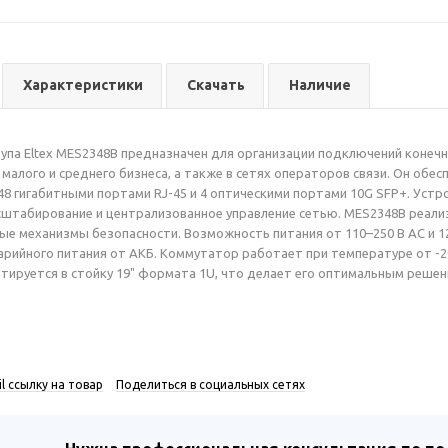
Характеристики
Скачать
Наличие
па Eltex MES2348B предназначен для организации подключений конечн
малого и среднего бизнеса, а также в сетях операторов связи. Он обе
 48 гигабитными портами RJ-45 и 4 оптическими портами 10G SFP+. Ус
штабирование и централизованное управление сетью. MES2348B реализу
ые механизмы безопасности. Возможность питания от 110–250 В AC и 12
арийного питания от АКБ. Коммутатор работает при температуре от -2
тируется в стойку 19" формата 1U, что делает его оптимальным реше
l ссылку на товар
Поделиться в социальных сетях