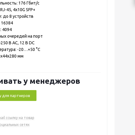
ьность: 176 Гбит/с
RJ-45, 4x10G SFP+
: до 8 устройств
 16384
: 4094
ных очередей на порт
250 В AC, 12 В DC
ература: -20…+50 °C
0x44x280 мм
ивать у менеджеров
у для партнеров
ail ссылку на товар
социальных сетях