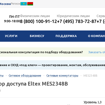
Москва
Регион
Физическим лицам
Юридическим лицам
Серв
ПН-ПТ
8 (800) 100-91-12
+7 (495) 783-72-87
+7 
9:00-18:00
УСЛУГИ
БИЗНЕСУ
ПОДДЕРЖКА
О КОМПА
сиональная консультация по подбору оборудования?
Заказать о
ние и СКУД «под ключ» — проектирование, монтаж, обслуживани
кты
-
Сетевое оборудование
-
Сетевые коммутаторы
-
MES2348B
р доступа Eltex MES2348B
8
Уровень: L3