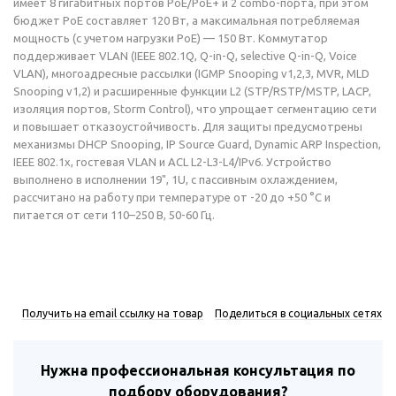
имеет 8 гигабитных портов PoE/PoE+ и 2 combo-порта, при этом
бюджет PoE составляет 120 Вт, а максимальная потребляемая
мощность (с учетом нагрузки PoE) — 150 Вт. Коммутатор
поддерживает VLAN (IEEE 802.1Q, Q-in-Q, selective Q-in-Q, Voice
VLAN), многоадресные рассылки (IGMP Snooping v1,2,3, MVR, MLD
Snooping v1,2) и расширенные функции L2 (STP/RSTP/MSTP, LACP,
изоляция портов, Storm Control), что упрощает сегментацию сети
и повышает отказоустойчивость. Для защиты предусмотрены
механизмы DHCP Snooping, IP Source Guard, Dynamic ARP Inspection,
IEEE 802.1x, гостевая VLAN и ACL L2-L3-L4/IPv6. Устройство
выполнено в исполнении 19", 1U, с пассивным охлаждением,
рассчитано на работу при температуре от -20 до +50 °С и
питается от сети 110–250 В, 50-60 Гц.
Получить на email ссылку на товар
Поделиться в социальных сетях
Нужна профессиональная консультация по
подбору оборудования?