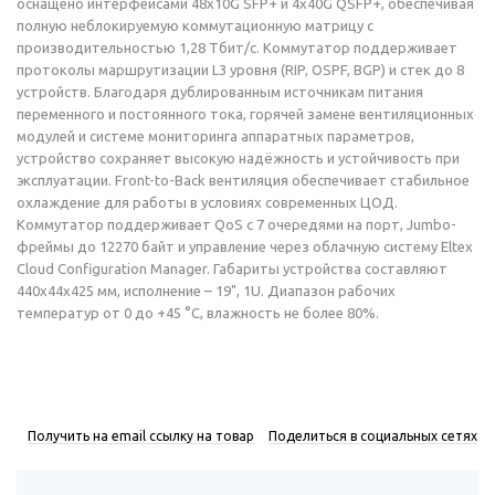
оснащено интерфейсами 48x10G SFP+ и 4x40G QSFP+, обеспечивая
полную неблокируемую коммутационную матрицу с
производительностью 1,28 Тбит/с. Коммутатор поддерживает
протоколы маршрутизации L3 уровня (RIP, OSPF, BGP) и стек до 8
устройств. Благодаря дублированным источникам питания
переменного и постоянного тока, горячей замене вентиляционных
модулей и системе мониторинга аппаратных параметров,
устройство сохраняет высокую надёжность и устойчивость при
эксплуатации. Front-to-Back вентиляция обеспечивает стабильное
охлаждение для работы в условиях современных ЦОД.
Коммутатор поддерживает QoS с 7 очередями на порт, Jumbo-
фреймы до 12270 байт и управление через облачную систему Eltex
Cloud Configuration Manager. Габариты устройства составляют
440x44x425 мм, исполнение – 19", 1U. Диапазон рабочих
температур от 0 до +45 °С, влажность не более 80%.
Получить на email ссылку на товар
Поделиться в социальных сетях