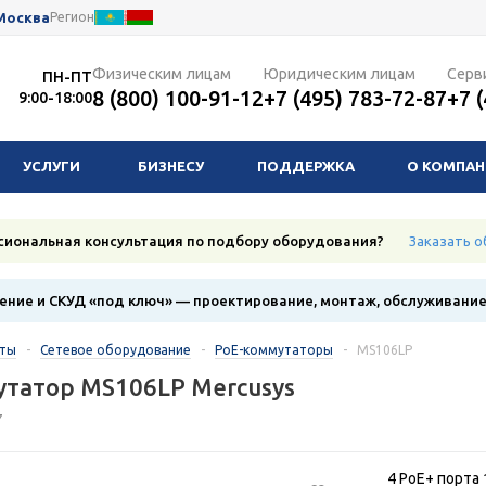
Москва
Регион
Физическим лицам
Юридическим лицам
Серв
ПН-ПТ
8 (800) 100-91-12
+7 (495) 783-72-87
+7 
9:00-18:00
УСЛУГИ
БИЗНЕСУ
ПОДДЕРЖКА
О КОМПА
сиональная консультация по подбору оборудования?
Заказать о
ние и СКУД «под ключ» — проектирование, монтаж, обслуживани
кты
-
Сетевое оборудование
-
PoE-коммутаторы
-
MS106LP
татор MS106LP Mercusys
7
4 PoE+ порта