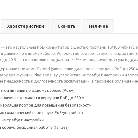
Характеристики
Скачать
Наличие
 — это настольный PoE-коммутатор с шестью портами 10/100 Мбит/с,
 и данных по одному кабелю. Устройство соответствует стандартам IEEE
о 40 Вт, что позволяет подключать IP-камеры, точки доступа и друг
рживает режимы Extend (увеличение дальности передачи PoE до 250 м)
лагодаря функции Plug and Play устройство не требует настройки и гот
ает надежность и долговечность эксплуатации, а пассивное охлаждени
ых и питания по одному кабелю (PoE+)
увеличение дальности передачи PoE до 250 м
e: изоляция портов для повышения безопасности
: автоматический перезапуск PoE-устройств
— не требует настройки
корпус, бесшумная работа (fanless)