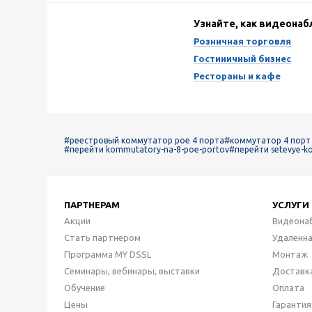
Узнайте, как видеона
Розничная торговля
Гостиничный бизнес
Рестораны и кафе
#реестровый коммутатор poe 4 порта
#коммутатор 4 порт
#перейти kommutatory-na-8-poe-portov
#перейти setevye-
ПАРТНЕРАМ
УСЛУГИ
Акции
Видеона
Стать партнером
Удаленн
Программа MY DSSL
Монтаж
Семинары, вебинары, выставки
Доставк
Обучение
Оплата
Цены
Гарантия