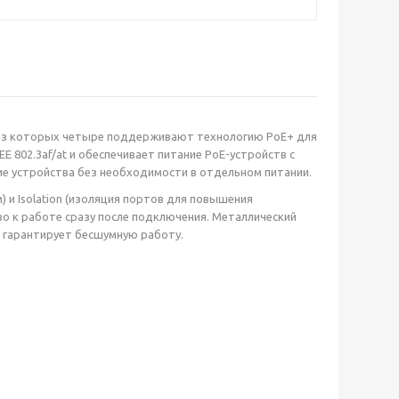
 из которых четыре поддерживают технологию PoE+ для
 802.3af/at и обеспечивает питание PoE-устройств с
ие устройства без необходимости в отдельном питании.
 и Isolation (изоляция портов для повышения
ово к работе сразу после подключения. Металлический
е гарантирует бесшумную работу.