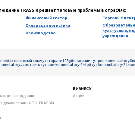
блюдение TRASSIR решает типовые проблемы в отраслях:
Финансовый сектор
Торговые цент
Образовательн
Складская логистика
культурные, м
Производство
учреждения
 пое
#4х портовый коммутатор
#ms105g
#описание тут poe-kommutatory
#п
kommutatory
#смотреть тут poe-kommutatory-2-sfp
#тут kommutatory-24-po
БИЗНЕСУ
блюдение под ключ
Акции
ая демонстрация ПО TRASSIR
а