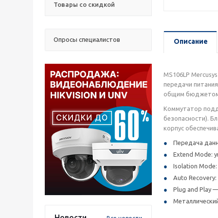
Товары со скидкой
Опросы специалистов
Описание
MS106LP Mercusys
передачи питания
общим бюджетом д
Коммутатор подде
безопасности). Б
корпус обеспечив
Передача данн
Extend Mode: 
Isolation Mod
Auto Recovery
Plug and Play 
Металлический 
Новости