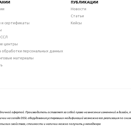
АНИИ
ПУБЛИКАЦИИ
нии
Новости
Статьи
 и сертификаты
Кейсы
ы
ДССЛ
ые центры
а обработки персональных данных
нговые материалы
ть
бличной офертой. Производитель оставляет за собой право на внесение изменений в дизайн
ичии на складе DSSL оборудования устаревших модификаций возможна его реализация по сни
ельских свойствах, стоимости и наличии можно получить у менеджера.