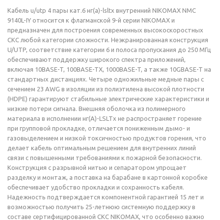
Кабель u/utp 4 пары кат.6 нг(а)-lsltx внутренний NIKOMAX NMC
9140L-IY относится к флагманской 9-й серии NIKOMAX и
предназначен для построения современных высокоскоростных
СКС любой категории сложности. Неэкранированная конструкция
U/UTP, соответствие категории 6 и полоса пропускания до 250 МГц
обеспечивают поддержку широкого спектра приложений,
включая 10BASE-T, 100BASE-TX, 1000BASE-T, а также 10GBASE-T на
стандартных дистанциях. Четыре одножильные медные пары с
сечением 23 AWG в изоляции из полиэтилена высокой плотности
(HDPE) гарантируют стабильные электрические характеристики и
низкие потери сигнала. Внешняя оболочка из полимерного
материала в исполнении нг(A)-LSLTx не распространяет горение
при групповой прокладке, отличается пониженным дымо- и
газовыделением и низкой токсичностью продуктов горения, что
делает кабель оптимальным решением для внутренних линий
связи с повышенными требованиями к пожарной безопасности.
Конструкция с разрывной нитью и сепаратором упрощает
разделку и монтаж, а поставка на барабане в картонной коробке
обеспечивает удобство прокладки и сохранность кабеля.
Надежность подтверждается компонентной гарантией 15 лет и
возможностью получить 25-летнюю системную поддержку в
составе сертифицированной СКС NIKOMAX, что особенно важно