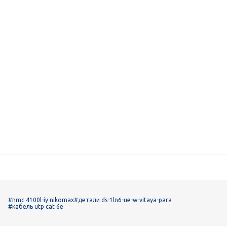
#nmc 4100l-iy nikomax
#детали ds-1ln6-ue-w-vitaya-para
#кабель utp cat 6e