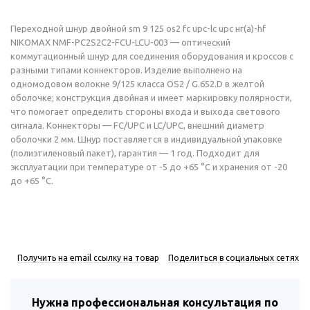
Переходной шнур двойной sm 9 125 os2 fc upc-lc upc нг(а)-hf
NIKOMAX NMF-PC2S2C2-FCU-LCU-003 — оптический
коммутационный шнур для соединения оборудования и кроссов с
разными типами коннекторов. Изделие выполнено на
одномодовом волокне 9/125 класса OS2 / G.652.D в желтой
оболочке; конструкция двойная и имеет маркировку полярности,
что помогает определить стороны входа и выхода светового
сигнала. Коннекторы — FC/UPC и LC/UPC, внешний диаметр
оболочки 2 мм. Шнур поставляется в индивидуальной упаковке
(полиэтиленовый пакет), гарантия — 1 год. Подходит для
эксплуатации при температуре от -5 до +65 °C и хранения от -20
до +65 °C.
Получить на email ссылку на товар
Поделиться в социальных сетях
Нужна профессиональная консультация по