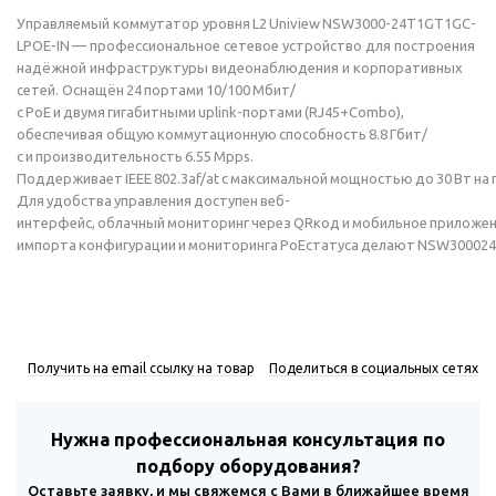
Управляемый коммутатор уровня L2 Uniview NSW3000-24T1GT1GC-
LPOE-IN — профессиональное сетевое устройство для построения
надёжной инфраструктуры видеонаблюдения и корпоративных
сетей. Оснащён 24 портами 10/100 Мбит/
с PoE и двумя гигабитными uplink-портами (RJ45+Combo),
обеспечивая общую коммутационную способность 8.8 Гбит/
с и производительность 6.55 Mpps.
Поддерживает IEEE 802.3af/at с максимальной мощностью до 30 Вт на
Для удобства управления доступен веб-
интерфейс, облачный мониторинг через QRкод и мобильное приложени
импорта конфигурации и мониторинга PoEстатуса делают NSW300024
Получить на email ссылку на товар
Поделиться в социальных сетях
Нужна профессиональная консультация по
подбору оборудования?
Оставьте заявку, и мы свяжемся с Вами в ближайшее время