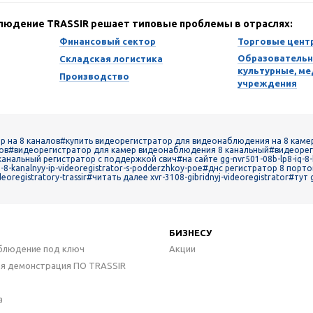
блюдение TRASSIR решает типовые проблемы в отраслях:
Финансовый сектор
Торговые цент
Образовательн
Складская логистика
культурные, м
Производство
учреждения
р на 8 каналов
#купить видеорегистратор для видеонаблюдения на 8 каме
ов
#видеорегистратор для камер видеонаблюдения 8 канальный
#видеорег
канальный регистратор с поддержкой свич
#на сайте gg-nvr501-08b-lp8-iq-8
8-kanalnyy-ip-videoregistrator-s-podderzhkoy-poe
#днс регистратор 8 порт
eoregistratory-trassir
#читать далее xvr-3108-gibridnyj-videoregistrator
#тут g
БИЗНЕСУ
блюдение под ключ
Акции
ая демонстрация ПО TRASSIR
а