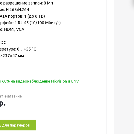
 разрешение записи: 8 Мп
я: H.265/H.264
TA портов: 1 (до 6 ТБ)
фейс: 1 RJ-45 (10/100 Мбит/с)
: HDMI, VGA
 DC
ература: 0…+55 °C
0×237×47 мм
 60% на видеонаблюдение Hikvision и UNV
ет-магазине
р.
у для партнеров