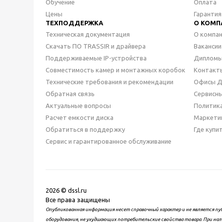
Обучение
Оплата
Цены
Гарантия
ТЕХПОДДЕРЖКА
О КОМП
Техническая документация
О компа
Скачать ПО TRASSIR и драйвера
Вакансии
Поддерживаемые IP-устройства
Дипломы
Совместимость камер и монтажных коробок
Контакт
Технические требования и рекомендации
Офисы 
Обратная связь
Сервисн
Актуальные вопросы
Политик
Расчет емкости диска
Маркети
Обратиться в поддержку
Где купи
Сервис и гарантированное обслуживание
2026 © dssl.ru
Все права защищены
Опубликованная информация несет справочный характер и не является пу
оборудования, не ухудшающих потребительские свойства товара. При нал