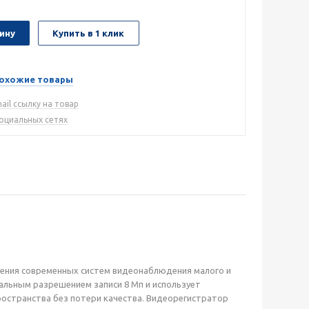
ину
Купить в 1 клик
охожие товары
ail ссылку на товар
социальных сетях
оения современных систем видеонаблюдения малого и
альным разрешением записи 8 Мп и использует
остранства без потери качества. Видеорегистратор