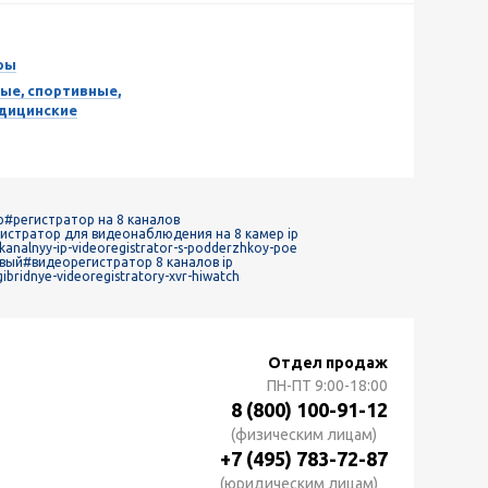
ры
ые, спортивные,
едицинские
р
#регистратор на 8 каналов
истратор для видеонаблюдения на 8 камер ip
-kanalnyy-ip-videoregistrator-s-podderzhkoy-poe
овый
#видеорегистратор 8 каналов ip
ibridnye-videoregistratory-xvr-hiwatch
Отдел продаж
ПН-ПТ
9:00-18:00
8 (800) 100-91-12
(физическим лицам)
+7 (495) 783-72-87
(юридическим лицам)