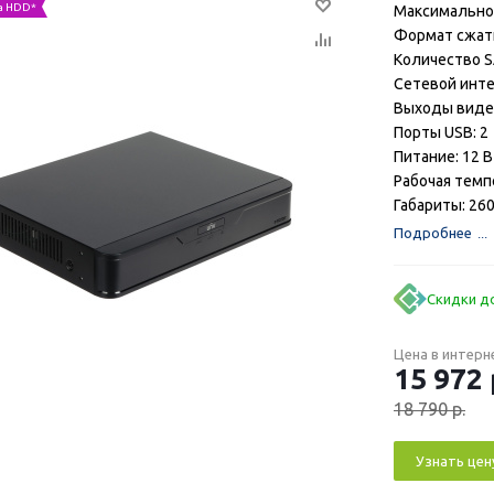
а HDD*
Максимальное
Формат сжати
Количество SA
Сетевой интер
Выходы видео
Порты USB: 2
Питание: 12 В
Рабочая темп
Габариты: 26
Подробнее
Скидки до
Цена в интерн
15 972
18 790
р.
Узнать цен