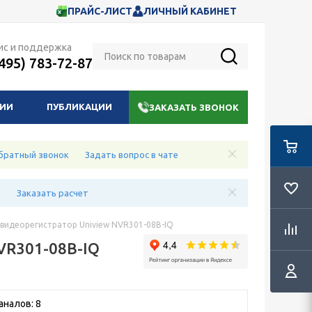
ПРАЙС-ЛИСТ
ЛИЧНЫЙ КАБИНЕТ
ис и поддержка
(495) 783-72-87
НИИ
ПУБЛИКАЦИИ
ЗАКАЗАТЬ ЗВОНОК
братный звонок
Задать вопрос в чате
е
Заказать расчет
 видеорегистратор Uniview NVR301-08B-IQ
VR301-08B-IQ
аналов: 8