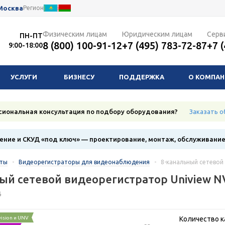
Москва
Регион
Физическим лицам
Юридическим лицам
Серв
ПН-ПТ
8 (800) 100-91-12
+7 (495) 783-72-87
+7 
9:00-18:00
УСЛУГИ
БИЗНЕСУ
ПОДДЕРЖКА
О КОМПА
сиональная консультация по подбору оборудования?
Заказать о
ние и СКУД «под ключ» — проектирование, монтаж, обслуживани
кты
-
Видеорегистраторы для видеонаблюдения
-
8-канальный сетевой
ый сетевой видеорегистратор Uniview N
6
vision и UNV
Количество к