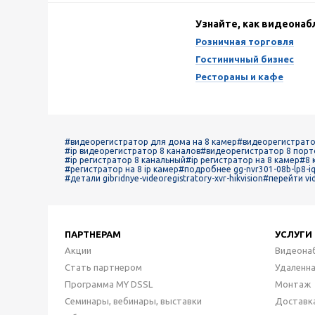
Узнайте, как видеона
Розничная торговля
Гостиничный бизнес
Рестораны и кафе
#видеорегистратор для дома на 8 камер
#видеорегистрато
#ip видеорегистратор 8 каналов
#видеорегистратор 8 порт
#ip регистратор 8 канальный
#ip регистратор на 8 камер
#8 
#регистратор на 8 ip камер
#подробнее gg-nvr301-08b-lp8-iq-
#детали gibridnye-videoregistratory-xvr-hikvision
#перейти vid
ПАРТНЕРАМ
УСЛУГИ
Акции
Видеона
Стать партнером
Удаленн
Программа MY DSSL
Монтаж
Семинары, вебинары, выставки
Доставк