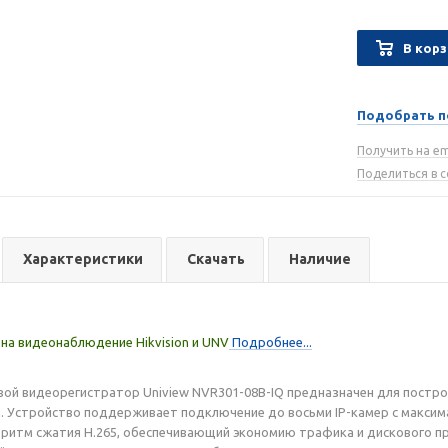
В корз
Подобрать п
Получить на em
Поделиться в 
Характеристики
Скачать
Наличие
на видеонаблюдение Hikvision и UNV
Подробнее...
вой видеорегистратор Uniview NVR301-08B-IQ предназначен для постр
. Устройство поддерживает подключение до восьми IP-камер с максим
ритм сжатия H.265, обеспечивающий экономию трафика и дискового пр