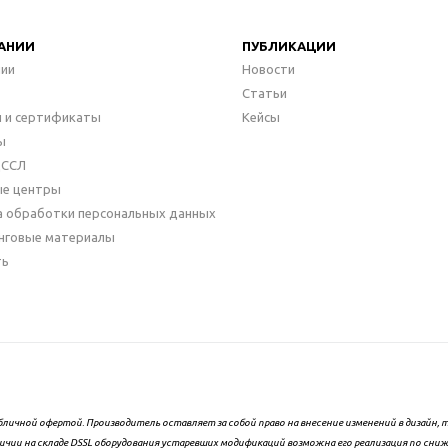
АНИИ
ПУБЛИКАЦИИ
нии
Новости
Статьи
 и сертификаты
Кейсы
ы
ДССЛ
ые центры
а обработки персональных данных
нговые материалы
ть
бличной офертой. Производитель оставляет за собой право на внесение изменений в дизайн
ичии на складе DSSL оборудования устаревших модификаций возможна его реализация по сни