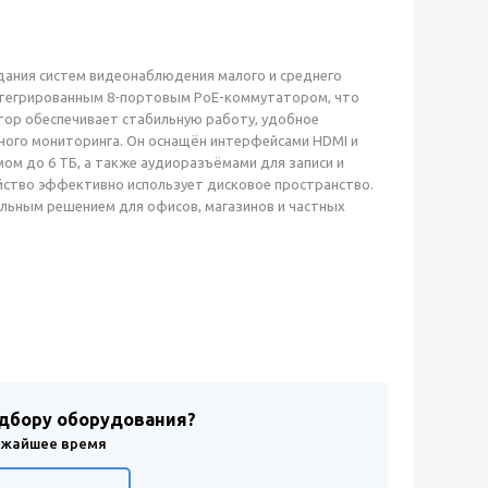
дания систем видеонаблюдения малого и среднего
интегрированным 8-портовым PoE-коммутатором, что
ор обеспечивает стабильную работу, удобное
ного мониторинга. Он оснащён интерфейсами HDMI и
м до 6 ТБ, а также аудиоразъёмами для записи и
ойство эффективно использует дисковое пространство.
льным решением для офисов, магазинов и частных
одбору оборудования?
лижайшее время