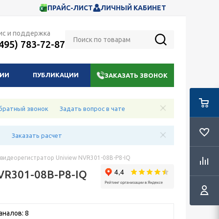
ПРАЙС-ЛИСТ
ЛИЧНЫЙ КАБИНЕТ
ис и поддержка
(495) 783-72-87
НИИ
ПУБЛИКАЦИИ
ЗАКАЗАТЬ ЗВОНОК
братный звонок
Задать вопрос в чате
е
Заказать расчет
 видеорегистратор Uniview NVR301-08B-P8-IQ
VR301-08B-P8-IQ
аналов: 8