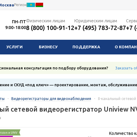
Москва
Регион
Физическим лицам
Юридическим лицам
Серв
ПН-ПТ
8 (800) 100-91-12
+7 (495) 783-72-87
+7 
9:00-18:00
УСЛУГИ
БИЗНЕСУ
ПОДДЕРЖКА
О КОМПА
сиональная консультация по подбору оборудования?
Заказать о
ние и СКУД «под ключ» — проектирование, монтаж, обслуживани
кты
-
Видеорегистраторы для видеонаблюдения
-
8-канальный сетевой
ый сетевой видеорегистратор Uniview N
9
vision и UNV
Количество к