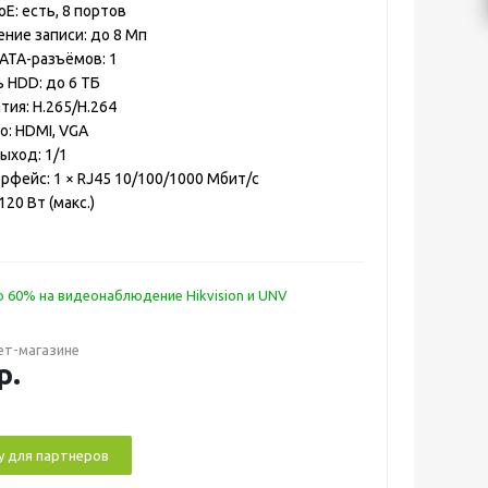
E: есть, 8 портов
ение записи: до 8 Мп
ATA-разъёмов: 1
ь HDD: до 6 ТБ
ия: H.265/H.264
: HDMI, VGA
ыход: 1/1
рфейс: 1 × RJ45 10/100/1000 Мбит/с
120 Вт (макс.)
 60% на видеонаблюдение Hikvision и UNV
ет-магазине
р.
у для партнеров