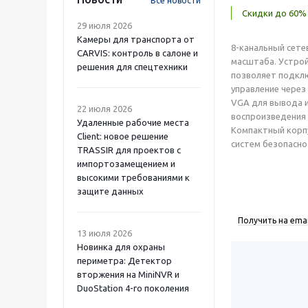
Все новости
Скидки до 60% 
29 июля 2026
Камеры для транспорта от
8-канальный сете
CARVIS: контроль в салоне и
масштаба. Устрой
решения для спецтехники
позволяет подклю
управление через
VGA для вывода и
22 июля 2026
воспроизведения 
Удаленные рабочие места
Компактный корпу
Client: новое решение
систем безопасно
TRASSIR для проектов с
импортозамещением и
высокими требованиями к
защите данных
Получить на emai
13 июля 2026
Новинка для охраны
периметра: Детектор
вторжения на MiniNVR и
DuoStation 4-го поколения