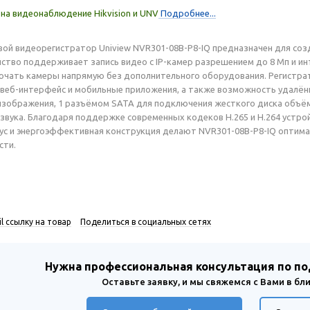
на видеонаблюдение Hikvision и UNV
Подробнее...
вой видеорегистратор Uniview NVR301-08B-P8-IQ предназначен для соз
ство поддерживает запись видео с IP-камер разрешением до 8 Мп и 
чать камеры напрямую без дополнительного оборудования. Регистрат
 веб-интерфейс и мобильные приложения, а также возможность удалён
зображения, 1 разъёмом SATA для подключения жесткого диска объёмо
звука. Благодаря поддержке современных кодеков H.265 и H.264 устр
с и энергоэффективная конструкция делают NVR301-08B-P8-IQ оптима
сти.
l ссылку на товар
Поделиться в социальных сетях
Нужна профессиональная консультация по п
Оставьте заявку, и мы свяжемся с Вами в б