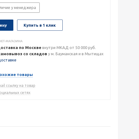
личие у менеджера
ину
Купить в 1 клик
НЕТ-МАГАЗИНА
доставка по Москве
внутри МКАД от 50 000 руб.
самовывоз со складов
у м. Бауманская и в Мытищах
доставке
охожие товары
ail ссылку на товар
социальных сетях