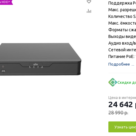
а HDD*
Поддержка Po
Макс. разреш
Количество S
Макс. ёмкост
Форматы сжат
Выходы видео
Аудио вход/в
Сетевой инте
Питание PoE: 
Подробнее
Скидки до
Цена в интерн
24 642
28 990
р.
Узнать цен