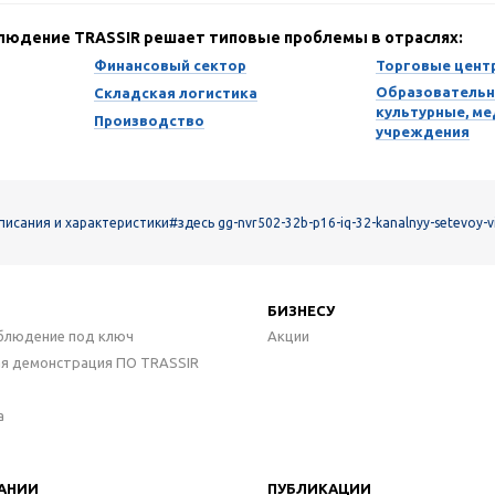
блюдение TRASSIR решает типовые проблемы в отраслях:
Финансовый сектор
Торговые цент
Образовательн
Складская логистика
культурные, м
Производство
учреждения
описания и характеристики
#здесь gg-nvr502-32b-p16-iq-32-kanalnyy-setevoy-v
БИЗНЕСУ
блюдение под ключ
Акции
ая демонстрация ПО TRASSIR
а
АНИИ
ПУБЛИКАЦИИ