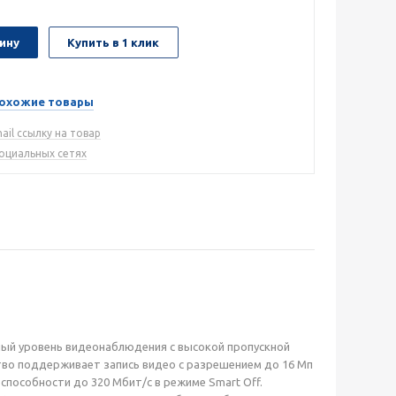
ину
Купить в 1 клик
охожие товары
ail ссылку на товар
социальных сетях
ный уровень видеонаблюдения с высокой пропускной
ство поддерживает запись видео с разрешением до 16 Мп
способности до 320 Мбит/с в режиме Smart Off.