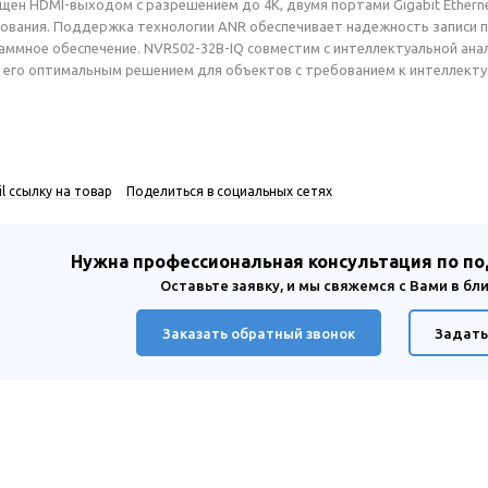
щен HDMI-выходом с разрешением до 4К, двумя портами Gigabit Ethern
ования. Поддержка технологии ANR обеспечивает надежность записи п
аммное обеспечение. NVR502-32B-IQ совместим с интеллектуальной ана
т его оптимальным решением для объектов с требованием к интеллект
l ссылку на товар
Поделиться в социальных сетях
Нужна профессиональная консультация по п
Оставьте заявку, и мы свяжемся с Вами в б
Заказать обратный звонок
Задать