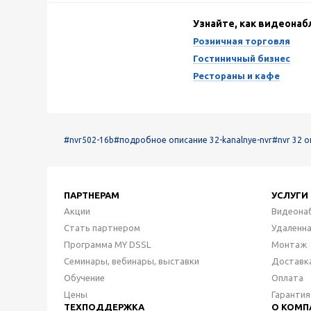
Узнайте, как видеона
Розничная торговля
Гостиничный бизнес
Рестораны и кафе
#nvr502-16b
#подробное описание 32-kanalnye-nvr
#nvr 32 
ПАРТНЕРАМ
УСЛУГИ
Акции
Видеона
Стать партнером
Удаленн
Программа MY DSSL
Монтаж
Семинары, вебинары, выставки
Доставк
Обучение
Оплата
Цены
Гарантия
ТЕХПОДДЕРЖКА
О КОМП