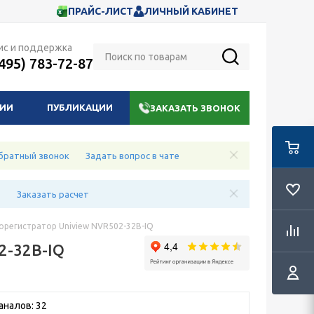
ПРАЙС-ЛИСТ
ЛИЧНЫЙ КАБИНЕТ
ис и поддержка
(495) 783-72-87
НИИ
ПУБЛИКАЦИИ
ЗАКАЗАТЬ ЗВОНОК
братный звонок
Задать вопрос в чате
е
Заказать расчет
еорегистратор Uniview NVR502-32B-IQ
2-32B-IQ
аналов: 32