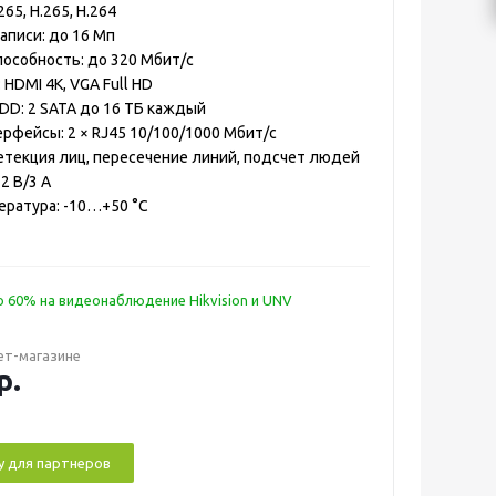
265, H.265, H.264
аписи: до 16 Мп
пособность: до 320 Мбит/с
HDMI 4K, VGA Full HD
D: 2 SATA до 16 ТБ каждый
рфейсы: 2 × RJ45 10/100/1000 Мбит/с
етекция лиц, пересечение линий, подсчет людей
2 В/3 А
ература: -10…+50 °C
 60% на видеонаблюдение Hikvision и UNV
ет-магазине
р.
у для партнеров