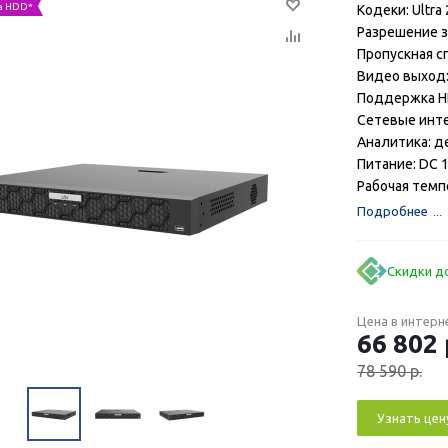
а HDD*
Кодеки: Ultra 
Разрешение з
Пропускная с
Видео выход: 
Поддержка HD
Сетевые инте
Аналитика: д
Питание: DC 1
Рабочая темп
Подробнее
Скидки до
Цена в интерн
66 802
78 590
р.
Узнать цен