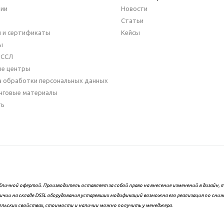
нии
Новости
Статьи
 и сертификаты
Кейсы
ы
ДССЛ
ые центры
а обработки персональных данных
нговые материалы
ть
бличной офертой. Производитель оставляет за собой право на внесение изменений в дизайн
ичии на складе DSSL оборудования устаревших модификаций возможна его реализация по сни
ельских свойствах, стоимости и наличии можно получить у менеджера.