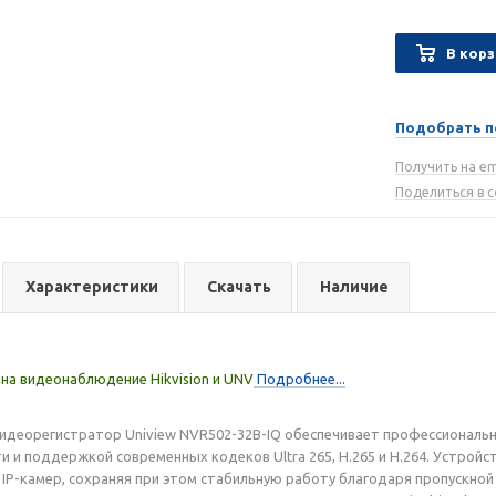
В корз
Подобрать п
Получить на em
Поделиться в 
Характеристики
Скачать
Наличие
на видеонаблюдение Hikvision и UNV
Подробнее...
видеорегистратор Uniview NVR502-32B-IQ обеспечивает профессиональ
и и поддержкой современных кодеков Ultra 265, H.265 и H.264. Устрой
 IP-камер, сохраняя при этом стабильную работу благодаря пропускной 