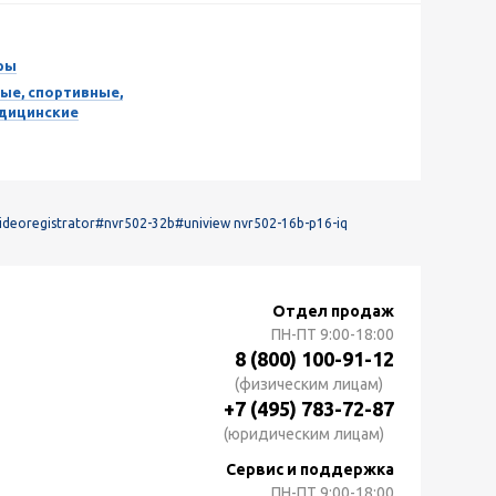
ры
ые, спортивные,
едицинские
ideoregistrator
#nvr502-32b
#uniview nvr502-16b-p16-iq
Отдел продаж
ПН-ПТ
9:00-18:00
8 (800) 100-91-12
(физическим лицам)
+7 (495) 783-72-87
(юридическим лицам)
Сервис и поддержка
ПН-ПТ
9:00-18:00