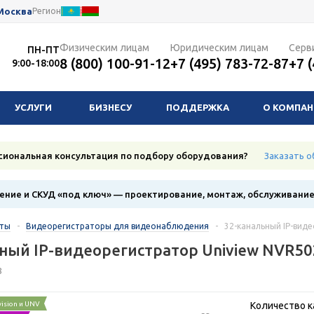
Москва
Регион
Физическим лицам
Юридическим лицам
Серв
ПН-ПТ
8 (800) 100-91-12
+7 (495) 783-72-87
+7 
9:00-18:00
УСЛУГИ
БИЗНЕСУ
ПОДДЕРЖКА
О КОМПА
сиональная консультация по подбору оборудования?
Заказать о
ние и СКУД «под ключ» — проектирование, монтаж, обслуживани
кты
-
Видеорегистраторы для видеонаблюдения
-
32-канальный IP-вид
ный IP-видеорегистратор Uniview NVR50
8
vision и UNV
Количество к