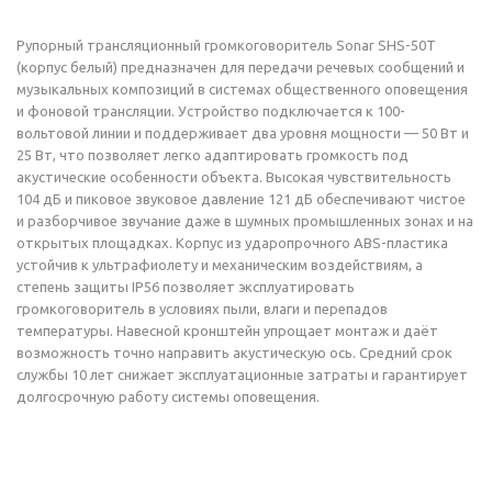
Рупорный трансляционный громкоговоритель Sonar SHS-50T
(корпус белый) предназначен для передачи речевых сообщений и
музыкальных композиций в системах общественного оповещения
и фоновой трансляции. Устройство подключается к 100-
вольтовой линии и поддерживает два уровня мощности — 50 Вт и
25 Вт, что позволяет легко адаптировать громкость под
акустические особенности объекта. Высокая чувствительность
104 дБ и пиковое звуковое давление 121 дБ обеспечивают чистое
и разборчивое звучание даже в шумных промышленных зонах и на
открытых площадках. Корпус из ударопрочного ABS-пластика
устойчив к ультрафиолету и механическим воздействиям, а
степень защиты IP56 позволяет эксплуатировать
громкоговоритель в условиях пыли, влаги и перепадов
температуры. Навесной кронштейн упрощает монтаж и даёт
возможность точно направить акустическую ось. Средний срок
службы 10 лет снижает эксплуатационные затраты и гарантирует
долгосрочную работу системы оповещения.