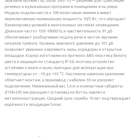
Звуковой прожектор Sonar SNS-10 — решение для трансляции
речевых и музыкальных программ в помещениях и на улице.
Модель подключается к 100-вольтовым линиям и имеет
переключаемую номинальную мощность 10/5 Вт, что упрощает
балансировку уровней в многозонных системах оповещения.
Диапазон частот 150–18000 Гц и чувствительность 91 дБ
обеспечивают разборчивую подачу речи и чистое звучание
сигналов тревоги. Уровень звукового давления до 101 дБ
позволяет уверенно озвучивать залы, коридоры и открытые
площадки. Корпус изготовлен из прочного ABS-пластика белого
цвета и защищён по стандарту IP 56, поэтому устройство
устойчиво к влаге и пыли, пригодно для эксплуатации при
температурах от −10 до +55 °C. Настенное навесное крепление
облегчает монтаж, а гермоввод с кабелем 30 см ускоряет
подключение. Минимальный вес 1,6 кг и компактные габариты
d138×205 мм упрощают установку на бетон, кирпич и
металлоконструкции. Средний срок службы 10 лет подтверждает
надёжность продукции Sonar.