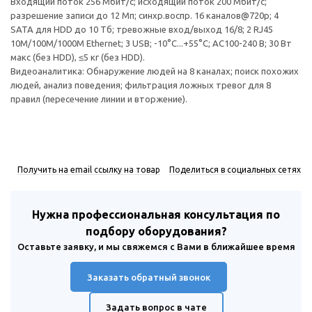
Входящий поток 256 Мбит/с; исходящий поток 200 Мбит/с;
разрешение записи до 12 Мп; синхр.воспр. 16 каналов@720р; 4
SATA для HDD до 10 Тб; тревожные вход/выход 16/8; 2 RJ45
10M/100M/1000M Ethernet; 3 USB; -10°C...+55°C; АC100-240 В; 30 Вт
макс (без HDD), ≤5 кг (без HDD).
Видеоаналитика: Обнаружение людей на 8 каналах; поиск похожих
людей, анализ поведения; фильтрация ложных тревог для 8
правил (пересечение линии и вторжение).
Получить на email ссылку на товар
Поделиться в социальных сетях
Нужна профессиональная консультация по
подбору оборудования?
Оставьте заявку, и мы свяжемся с Вами в ближайшее время
Заказать обратный звонок
Задать вопрос в чате