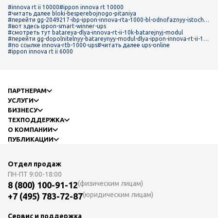
#innova rt ii 10000
#ippon innova rt 10000
#читать далее bloki-besperebojnogo-pitaniya
#перейти gg-2049217-ibp-ippon-innova-rta-1000-bl-odnofaznyy-istochni
k-bespereboynogo-pitaniya
#вот здесь ippon-smart-winner-ups
#смотреть тут batareya-dlya-innova-rt-ii-10k-batarejnyj-modul
#перейти gg-dopolnitelnyy-batareynyy-modul-dlya-ippon-innova-rt-ii-100
0-1500-dopolnitelnyy-batareynyy-modul
#по ссылке innova-rtb-1000-ups
#читать далее ups-online
#ippon innova rt ii 6000
ПАРТНЕРАМ
УСЛУГИ
БИЗНЕСУ
ТЕХПОДДЕРЖКА
О КОМПАНИИ
ПУБЛИКАЦИИ
Отдел продаж
ПН-ПТ
9:00-18:00
(физическим лицам)
8 (800) 100-91-12
(юридическим лицам)
+7 (495) 783-72-87
Сервис и поддержка