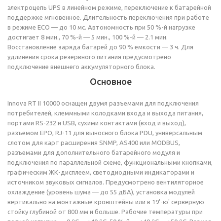
электроцепь UPS в линейном режиме, переключение к батарейной
поддержке мгновенное. Длительность переключения при работе
в режиме ECO — до 10 мс. Автономность при 50 %-й нагрузке
достигает 8 мин., 70 %-й — 5 мин., 100 %-й — 2.1 мин.
Восстановление заряда батарей до 90 % емкости — 3 ч. Для
удлинения срока резервного питания предусмотрено
подключение внешнего аккумуляторного блока.
Основное
Innova RT II 10000 оснащен двумя разъемами для подключения
потребителей, клеммными колодками входа и выхода питания,
портами RS-232 и USB, сухими контактами (вход и выход),
разъемом EPO, RJ-11 для выносного блока PDU, универсальным
слотом для карт расширения SNMP, AS400 или MODBUS,
разъемами для дополнительного батарейного модуля и
подключения по параллельной схеме, функциональными кнопками,
графическим ЖК-дисплеем, светодиодными индикаторами и
источником звуковых сигналов. Предусмотрено вентиляторное
охлаждение (уровень шума — до 55 дБА), установка модулей
вертикально на монтажные кронштейны или в 19'-ю' серверную
стойку глубиной от 800 мм и больше. Рабочие температуры при