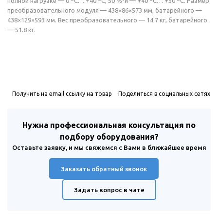
полной нагрузке — 0 ºС… +40 ºС, 50 %-й — +40 ºС… +50 ºС. Размер
преобразовательного модуля — 438×86×573 мм, батарейного —
438×129×593 мм. Вес преобразовательного — 14.7 кг, батарейного
— 51.8 кг.
Получить на email ссылку на товар
Поделиться в социальных сетях
Нужна профессиональная консультация по
подбору оборудования?
Оставьте заявку, и мы свяжемся с Вами в ближайшее время
Заказать обратный звонок
Задать вопрос в чате