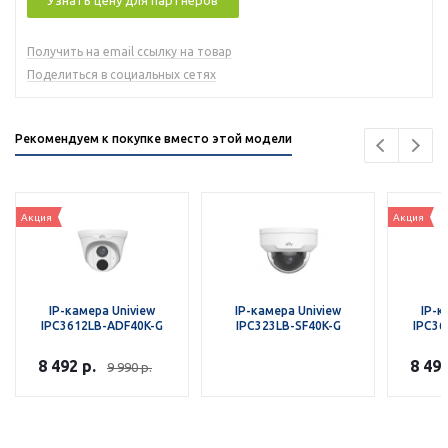
Узнать цену для партнеров
Получить на email ссылку на товар
Поделиться в социальных сетях
Рекомендуем к покупке вместо этой модели
Акция
Акция
IP-камера Uniview
IP-камера Uniview
IP-к
IPC3612LB-ADF40K-G
IPC323LB-SF40K-G
IPC36
8 492
р.
8 49
9 990
р.