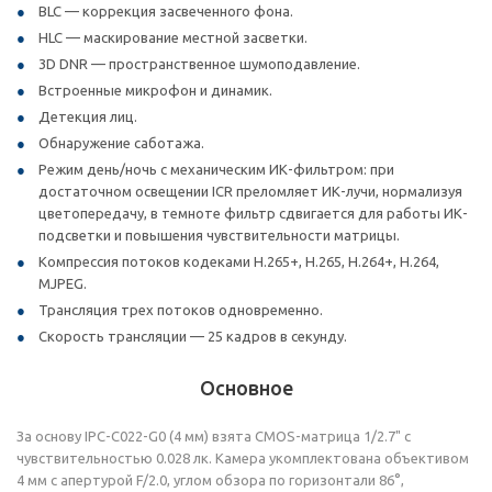
BLC — коррекция засвеченного фона.
HLC — маскирование местной засветки.
3D DNR — пространственное шумоподавление.
Встроенные микрофон и динамик.
Детекция лиц.
Обнаружение саботажа.
Режим день/ночь с механическим ИК-фильтром: при
достаточном освещении ICR преломляет ИК-лучи, нормализуя
цветопередачу, в темноте фильтр сдвигается для работы ИК-
подсветки и повышения чувствительности матрицы.
Компрессия потоков кодеками H.265+, H.265, H.264+, H.264,
MJPEG.
Трансляция трех потоков одновременно.
Скорость трансляции — 25 кадров в секунду.
Основное
За основу IPC-C022-G0 (4 мм) взята CMOS-матрица 1/2.7" с
чувствительностью 0.028 лк. Камера укомплектована объективом
4 мм с апертурой F/2.0, углом обзора по горизонтали 86°,