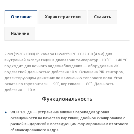
Описание
Характеристики
Скачать
Наличие
2 Мп (1920×1080) IP-камера HiWatch IPC-C022-G0 (4 мм) для
внутренней эксплуатации в диапазоне температур –10 °C… +40 ºС
подходит для ночного видеонаблюдения — оборудована ИК-
подсветкой дальностью действия 10 м. Оснащена PIR-сенсором,
детектирующим движение по изменению теплового поля. Угол
охвата по горизонтали — 90°, вертикали — 80°. Дальность
действия — 10 м.
Функциональность
WDR 120 дБ — устранение влияния перепадов уровня
освещенности на качество картинки; двойное сканирование с
разной выдержкой и последующим формированием итогового
сбалансированного кадра.