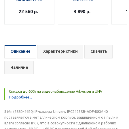
22 560
р.
3 890
р.
1
Описание
Характеристики
Скачать
Наличие
Скидки до 60% на видеонаблюдение Hikvision и UNV
Подробнее...
5 Мп (2880×1620) IP-камера Uniview IPC2125SB-ADF40KM-I0
поставляется в металлическом корпусе, защищенном от пыли и
влаги согласно IP67, что в совокупности с диапазоном рабочих
температур –30 ºС… +60 ºС и грозозащитой 4 кВ обеспечивает