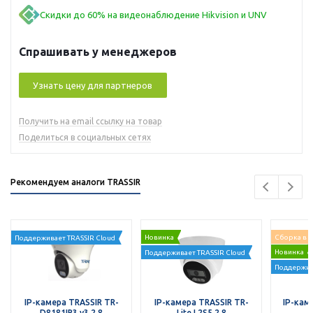
Скидки до 60% на видеонаблюдение Hikvision и UNV
Спрашивать у менеджеров
Узнать цену для партнеров
Получить на email ссылку на товар
Поделиться в социальных сетях
Рекомендуем аналоги TRASSIR
Новинка
Сборка в 
Поддерживает TRASSIR Cloud
Новинка
Поддерживает TRASSIR Cloud
Поддержив
IP-камера TRASSIR TR-
IP-камера TRASSIR TR-
IP-кам
D8181IR3 v3 2.8
Lite L2S5 2.8