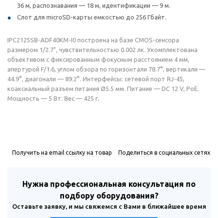
36 м, распознавания — 18 м, идентификации — 9 м.
Слот для microSD-карты емкостью до 256 Гбайт.
IPC2125SB-ADF40KM-I0 построена на базе CMOS-сенсора
размером 1/2.7", чувствительностью 0.002 лк. Укомплектована
объективом с фиксированным фокусным расстоянием 4 мм,
апертурой F/1.6, углом обзора по горизонтали 78.7°, вертикали —
44.9°, диагонали — 89.2°. Интерфейсы: сетевой порт RJ-45,
коаксиальный разъем питания Ø5.5 мм. Питание — DC 12 V, PoE.
Мощность — 5 Вт. Вес — 425 г.
Получить на email ссылку на товар
Поделиться в социальных сетях
Нужна профессиональная консультация по
подбору оборудования?
Оставьте заявку, и мы свяжемся с Вами в ближайшее время