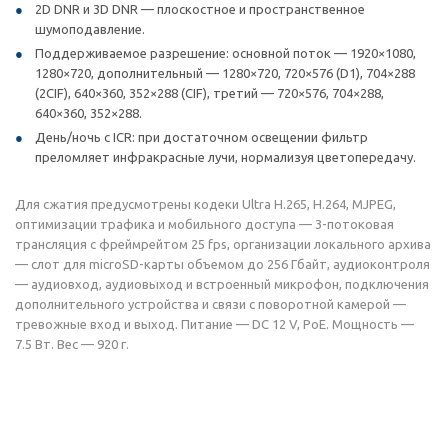
2D DNR и 3D DNR — плоскостное и пространственное
шумоподавление.
Поддерживаемое разрешение: основной поток — 1920×1080,
1280×720, дополнительный — 1280×720, 720×576 (D1), 704×288
(2CIF), 640×360, 352×288 (CIF), третий — 720×576, 704×288,
640×360, 352×288.
День/ночь с ICR: при достаточном освещении фильтр
преломляет инфракрасные лучи, нормализуя цветопередачу.
Для сжатия предусмотрены кодеки Ultra H.265, H.264, MJPEG,
оптимизации трафика и мобильного доступа — 3-потоковая
трансляция с фреймрейтом 25 fps, организации локального архива
— слот для microSD-карты объемом до 256 Гбайт, аудиоконтроля
— аудиовход, аудиовыход и встроенный микрофон, подключения
дополнительного устройства и связи с поворотной камерой —
тревожные вход и выход. Питание — DC 12 V, PoE. Мощность —
7.5 Вт. Вес — 920 г.