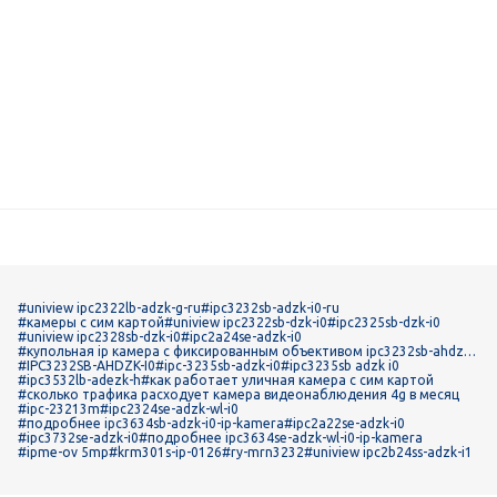
#uniview ipc2322lb-adzk-g-ru
#ipc3232sb-adzk-i0-ru
#камеры с сим картой
#uniview ipc2322sb-dzk-i0
#ipc2325sb-dzk-i0
#uniview ipc2328sb-dzk-i0
#ipc2a24se-adzk-i0
#купольная ip камера с фиксированным объективом ipc3232sb-ahdzk-i
0
#IPC3232SB-AHDZK-I0
#ipc-3235sb-adzk-i0
#ipc3235sb adzk i0
#ipc3532lb-adezk-h
#как работает уличная камера с сим картой
#сколько трафика расходует камера видеонаблюдения 4g в месяц
#ipc-23213m
#ipc2324se-adzk-wl-i0
#подробнее ipc3634sb-adzk-i0-ip-kamera
#ipc2a22se-adzk-i0
#ipc3732se-adzk-i0
#подробнее ipc3634se-adzk-wl-i0-ip-kamera
#ipme-ov 5mp
#krm301s-ip-0126
#ry-mrn3232
#uniview ipc2b24ss-adzk-i1