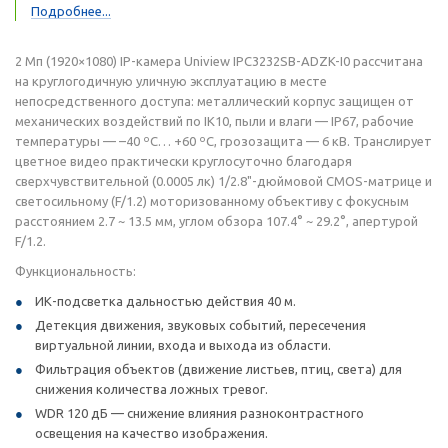
Подробнее...
2 Мп (1920×1080) IP-камера Uniview IPC3232SB-ADZK-I0 рассчитана
на круглогодичную уличную эксплуатацию в месте
непосредственного доступа: металлический корпус защищен от
механических воздействий по IK10, пыли и влаги — IP67, рабочие
температуры — –40 ºС… +60 ºС, грозозащита — 6 кВ. Транслирует
цветное видео практически круглосуточно благодаря
сверхчувствительной (0.0005 лк) 1/2.8"-дюймовой CMOS-матрице и
светосильному (F/1.2) моторизованному объективу с фокусным
расстоянием 2.7 ~ 13.5 мм, углом обзора 107.4° ~ 29.2°, апертурой
F/1.2.
Функциональность:
ИК-подсветка дальностью действия 40 м.
Детекция движения, звуковых событий, пересечения
виртуальной линии, входа и выхода из области.
Фильтрация объектов (движение листьев, птиц, света) для
снижения количества ложных тревог.
WDR 120 дБ — снижение влияния разноконтрастного
освещения на качество изображения.