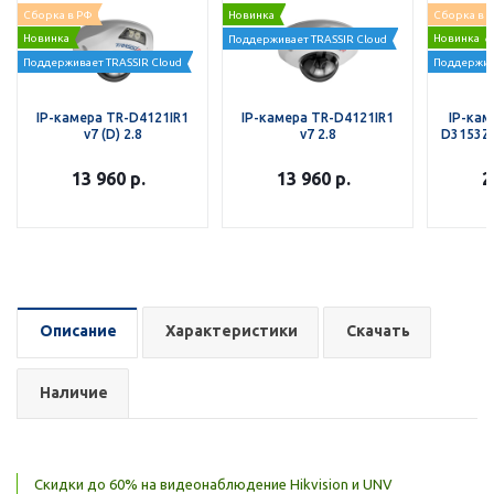
Сборка в РФ
Новинка
Сборка в 
Новинка
Новинка
Поддерживает TRASSIR Cloud
Поддерживает TRASSIR Cloud
Поддержив
IP-камера TR-D4121IR1
IP-камера TR-D4121IR1
IP-кам
v7 (D) 2.8
v7 2.8
D3153ZIR
13 960
р.
13 960
р.
2
Описание
Характеристики
Скачать
Наличие
Скидки до 60% на видеонаблюдение Hikvision и UNV