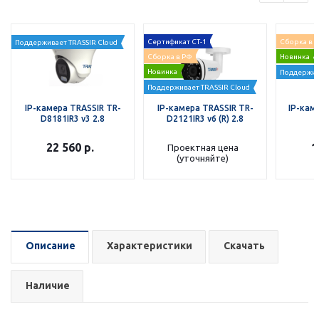
Сертификат СТ-1
Сборка в 
Поддерживает TRASSIR Cloud
Сборка в РФ
Новинка
Новинка
Поддержив
Поддерживает TRASSIR Cloud
IP-камера TRASSIR TR-
IP-камера TRASSIR TR-
IP-кам
D8181IR3 v3 2.8
D2121IR3 v6 (R) 2.8
22 560
р.
1
Проектная цена
(уточняйте)
Описание
Характеристики
Скачать
Наличие