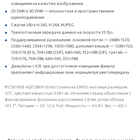
освещения на качество изображения.
2D DNR и 3D DNR — плоскостное и пространственное
шумоподавление.
Сжатие Ultra H.265, H.264, MJPEG.
Трехпотоковая передача данных на скорости 25 fps.
Поддерживаемое разрешение: основной поток — 2688×1520,
2560×1440, 2304×1296, 1920×1080, дополнительный — 1280×720,
720×576 (D1), 704×288 (2CIF), 640×360, 352×288 (CIF), третий —
720×576, 704×288, 640×360, 352×288.
День/ночь с ICR: при достаточном освещении фильтр
преломляет инфракрасные лучи, нормализуя цветопередачу.
IPC3614SB-ADF28KM-I0 построена на CMOS-матрице размером
1/3", чувствительностью 0.001 лк. Укомплектована объективом с
фиксированным фокусным расстоянием 2.8 мм, углом обзора
101.1°. Питание — DC 12 V, PoE. Мощность — 4.5 Вт. Вес — 425 г.