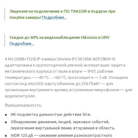
Лицензия на подключение к ПО TRASSIR в подарок при
покупке камеры!
Подробнее...
Скидки до 60% на видеонаблюдение Hikvision и UNV
Подробнее...
4 Мп (2688×1520) IP-камера Uniview IPC3614SB-ADF28KM-I0
адаптирована к круглогодичной уличной эксплуатации: защита
металлического корпуса от пыли и влаги — IP67, рабочие
температуры — –40 ºС… +60 ºС, грозозащита — 2 кВ. Оснащена
слотом под microSD-карту объемом до 256 Гбайт — для
организации внутреннего архива, встроенным микрофоном — для
аудиоконтроля.
Функциональность:
ИК-подсветка дальностью действия 30 м.
Обнаружение движения, людей, звуковых событий,
пересечения виртуальной линии, вторжения в область.
WDR 120 дБ — снижение влияния разноконтрастного