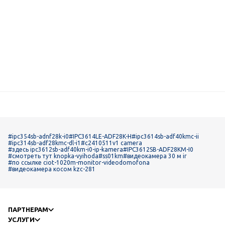
#ipc354sb-adnf28k-i0
#IPC3614LE-ADF28K-H
#ipc3614sb-adf40kmc-ii
#ipc314sb-adf28kmc-dl-i1
#c2410511v1 camera
#здесь ipc3612sb-adf40km-i0-ip-kamera
#IPC3612SB-ADF28KM-I0
#смотреть тут knopka-vyihoda
#ss01km
#видеокамера 30 м ir
#по ссылке ciot-1020m-monitor-videodomofona
#видеокамера косом kzc-281
ПАРТНЕРАМ
УСЛУГИ