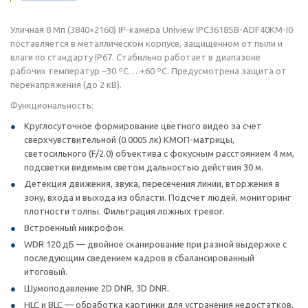
Уличная 8 Мп (3840×2160) IP-камера Uniview IPC3618SB-ADF40KM-I0
поставляется в металлическом корпусе, защищенном от пыли и
влаги по стандарту IP67. Стабильно работает в диапазоне
рабочих температур –30 ºС… +60 ºС. Предусмотрена защита от
перенапряжения (до 2 кВ).
Функциональность:
Круглосуточное формирование цветного видео за счет
сверхчувствительной (0.0005 лк) КМОП-матрицы,
светосильного (F/2.0) объектива с фокусным расстоянием 4 мм,
подсветки видимым светом дальностью действия 30 м.
Детекция движения, звука, пересечения линии, вторжения в
зону, входа и выхода из области. Подсчет людей, мониторинг
плотности толпы. Фильтрация ложных тревог.
Встроенный микрофон.
WDR 120 дБ — двойное сканирование при разной выдержке с
последующим сведением кадров в сбалансированный
итоговый.
Шумоподавление 2D DNR, 3D DNR.
HLC и BLC — обработка картинки для устранения недостатков,