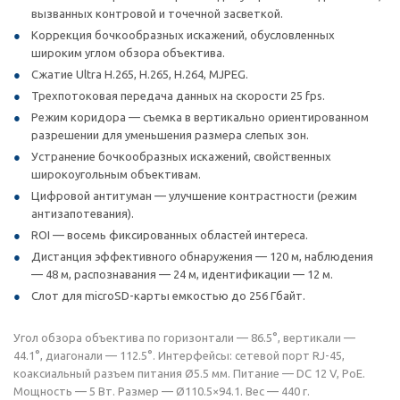
вызванных контровой и точечной засветкой.
Коррекция бочкообразных искажений, обусловленных
широким углом обзора объектива.
Сжатие Ultra H.265, H.265, H.264, MJPEG.
Трехпотоковая передача данных на скорости 25 fps.
Режим коридора — съемка в вертикально ориентированном
разрешении для уменьшения размера слепых зон.
Устранение бочкообразных искажений, свойственных
широкоугольным объективам.
Цифровой антитуман — улучшение контрастности (режим
антизапотевания).
ROI — восемь фиксированных областей интереса.
Дистанция эффективного обнаружения — 120 м, наблюдения
— 48 м, распознавания — 24 м, идентификации — 12 м.
Слот для microSD-карты емкостью до 256 Гбайт.
Угол обзора объектива по горизонтали — 86.5°, вертикали —
44.1°, диагонали — 112.5°. Интерфейсы: сетевой порт RJ-45,
коаксиальный разъем питания Ø5.5 мм. Питание — DC 12 V, PoE.
Мощность — 5 Вт. Размер — Ø110.5×94.1. Вес — 440 г.