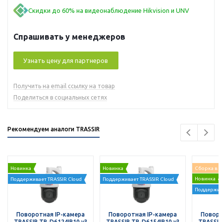
Скидки до 60% на видеонаблюдение Hikvision и UNV
Спрашивать у менеджеров
Узнать цену для партнеров
Получить на email ссылку на товар
Поделиться в социальных сетях
Рекомендуем аналоги TRASSIR
Новинка
Новинка
Сборка в 
Новинка
Поддерживает TRASSIR Cloud
Поддерживает TRASSIR Cloud
Поддержив
Поворотная IP-камера
Поворотная IP-камера
Поворо
TRASSIR TR-D6124IR10 v3
TRASSIR TR-D6154IR10 v3
TRASSIR