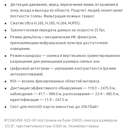
Детекция движения, звука, пересечения линии, вторжения в
зону, входа и выхода из области. Подсчет людей, мониторинг
плотности толпы. Фильтрация ложных тревог.
Сжатие Ultra H.265, H.265, H.264, MJPEG.
Трехпотоковая передача данных на скорости 25 fps.
Режим день/ночь с механическим ИК-фильтром,
преломляющим инфракрасные лучи при достаточном
освещении.
Режим коридора — съемка в вертикально ориентированном
разрешении для уменьшения размера слепых зон.
Цифровой антитуман — улучшение контрастности (режим
антизапотевания).
ROI — восемь фиксированных областей интереса.
Дистанция эффективного обнаружения — 119.3 ~ 2475.0 м,
наблюдения — 47.7 ~ 990.0 м, распознавания — 23.9 ~ 495.0 м,
идентификации — 11.9 ~ 247.5 м.
Слот для microSD-карты емкостью до 256 Гбайт.
IPC6424SR-X25-VF построена на базе CMOS-сенсора размером
1/2.8", чувствительностью 0.003 лк. Укомплектована