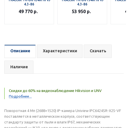
4.3-86
4.3-86
49 770
р.
53 950
р.
4
Описание
Характеристики
Скачать
Наличие
Скидки до 60% на видеонаблюдение Hikvision и UNV
Подробнее...
Поворотная 4 Мп (2688×1520) IP-камера Uniview IPC6424SR-X25-VF
поставляется в металлическом корпусе, соответствующем
стандарту защиты от пыли и влаги IP67, механических
воздействий — IK10, что вкупе с диапазоном рабочих температур