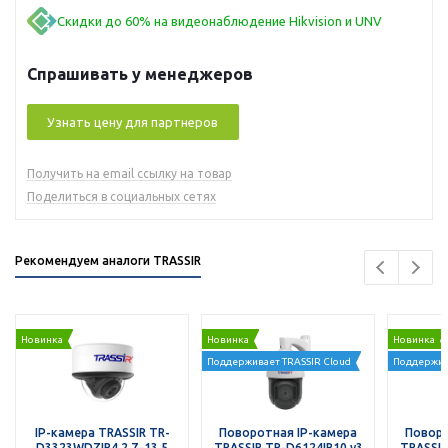
Скидки до 60% на видеонаблюдение Hikvision и UNV
Спрашивать у менеджеров
Узнать цену для партнеров
Получить на email ссылку на товар
Поделиться в социальных сетях
Рекомендуем аналоги TRASSIR
Новинка
Новинка
Новинка
Поддерживает TRASSIR Cloud
Поддержив
IP-камера TRASSIR TR-
Поворотная IP-камера
Поворо
D3323WDZIR4 2.7–13.5
TRASSIR TR-D6124IR10 v3
TRASSIR