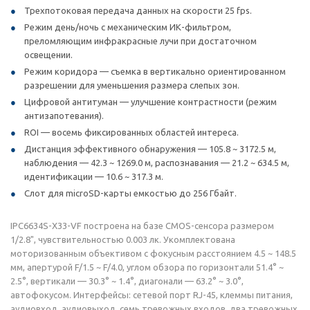
Трехпотоковая передача данных на скорости 25 fps.
Режим день/ночь с механическим ИК-фильтром,
преломляющим инфракрасные лучи при достаточном
освещении.
Режим коридора — съемка в вертикально ориентированном
разрешении для уменьшения размера слепых зон.
Цифровой антитуман — улучшение контрастности (режим
антизапотевания).
ROI — восемь фиксированных областей интереса.
Дистанция эффективного обнаружения — 105.8 ~ 3172.5 м,
наблюдения — 42.3 ~ 1269.0 м, распознавания — 21.2 ~ 634.5 м,
идентификации — 10.6 ~ 317.3 м.
Слот для microSD-карты емкостью до 256 Гбайт.
IPC6634S-X33-VF построена на базе CMOS-сенсора размером
1/2.8", чувствительностью 0.003 лк. Укомплектована
моторизованным объективом с фокусным расстоянием 4.5 ~ 148.5
мм, апертурой F/1.5 ~ F/4.0, углом обзора по горизонтали 51.4° ~
2.5°, вертикали — 30.3° ~ 1.4°, диагонали — 63.2° ~ 3.0°,
автофокусом. Интерфейсы: сетевой порт RJ-45, клеммы питания,
аудиовход, аудиовыход, семь тревожных входов, два тревожных