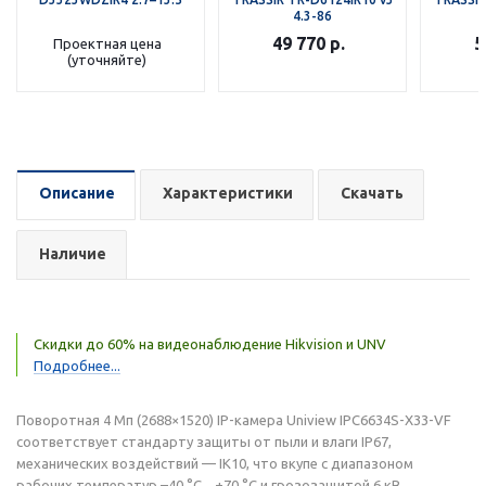
4.3-86
49 770
р.
5
Проектная цена
(уточняйте)
Описание
Характеристики
Скачать
Наличие
Скидки до 60% на видеонаблюдение Hikvision и UNV
Подробнее...
Поворотная 4 Мп (2688×1520) IP-камера Uniview IPC6634S-X33-VF
соответствует стандарту защиты от пыли и влаги IP67,
механических воздействий — IK10, что вкупе с диапазоном
рабочих температур –40 °C... +70 °C и грозозащитой 6 кВ