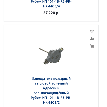
Рубеж ИП 101-1В-R3-РR-
НК-МG3/4
27 220
р.
Извещатель пожарный
тепловой точечный
адресный
взрывозащищённый
Рубеж ИП 101-1В-R3-РR-
НК-МG1/2