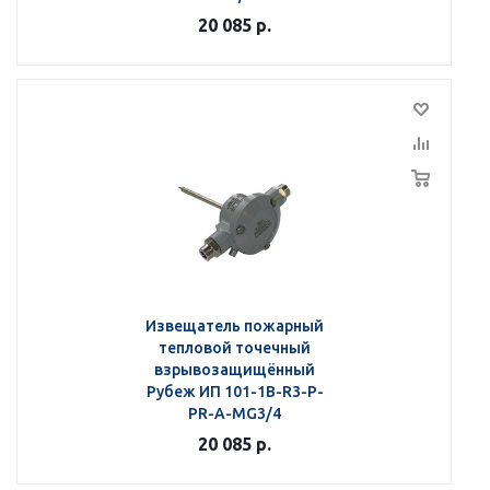
20 085
р.
Извещатель пожарный
тепловой точечный
взрывозащищённый
Рубеж ИП 101-1В-R3-Р-
РR-А-МG3/4
20 085
р.