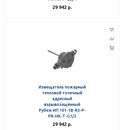
29 942
р.
Извещатель пожарный
тепловой точечный
адресный
взрывозащённый
Рубеж ИП 101-1В-R3-Р-
РR-НК-Т-G1/2
29 942
р.