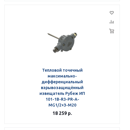
Тепловой точечный
максимально-
дифференциальный
взрывозащищённый
извещатель Рубеж ИП
101-1В-R3-РR-А-
МG1/2+З-М20
18 259
р.