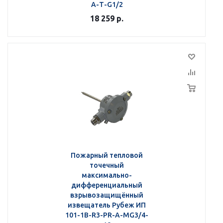
А-Т-G1/2
18 259
р.
Пожарный тепловой
точечный
максимально-
дифференциальный
взрывозащищённый
извещатель Рубеж ИП
101-1В-R3-РR-А-МG3/4-