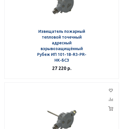
Извещатель пожарный
тепловой точечный
адресный
взрывозащищённый
Рубеж ИП 101-1В-R3-РR-
НК-БСЗ
27 220
р.