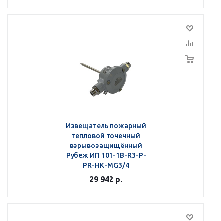
Извещатель пожарный
тепловой точечный
взрывозащищённый
Рубеж ИП 101-1В-R3-Р-
РR-НК-МG3/4
29 942
р.