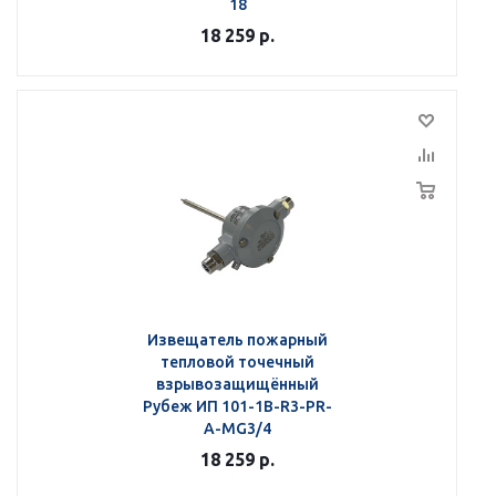
18
18 259
р.
Извещатель пожарный
тепловой точечный
взрывозащищённый
Рубеж ИП 101-1В-R3-РR-
А-МG3/4
18 259
р.