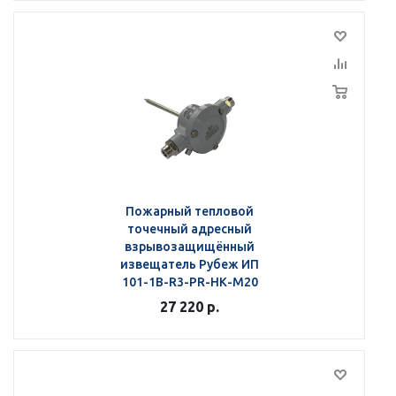
Пожарный тепловой
точечный адресный
взрывозащищённый
извещатель Рубеж ИП
101-1В-R3-РR-НК-М20
27 220
р.