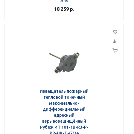
А-Б
18 259
р.
Извещатель пожарный
тепловой точечный
максимально-
дифференциальный
адресный
взрывозащищённый
Рубеж ИП 101-1В-R3-Р-
РR-НК-Т-G3/4