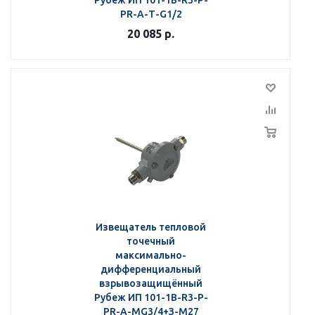
Рубеж ИП 101-1В-R3-Р-
РR-А-Т-G1/2
20 085
р.
Извещатель тепловой
точечный
максимально-
дифференциальный
взрывозащищённый
Рубеж ИП 101-1В-R3-Р-
РR-А-МG3/4+З-М27