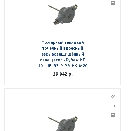
Пожарный тепловой
точечный адресный
взрывозащищённый
извещатель Рубеж ИП
101-1В-R3-Р-РR-НК-М20
29 942
р.