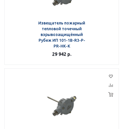
Извещатель пожарный
тепловой точечный
взрывозащищённый
Рубеж ИП 101-1В-R3-Р-
РR-НК-К
29 942
р.