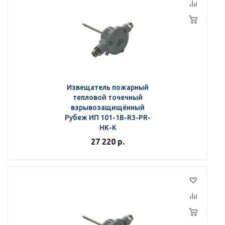
Извещатель пожарный
тепловой точечный
взрывозащищённый
Рубеж ИП 101-1В-R3-РR-
НК-К
27 220
р.