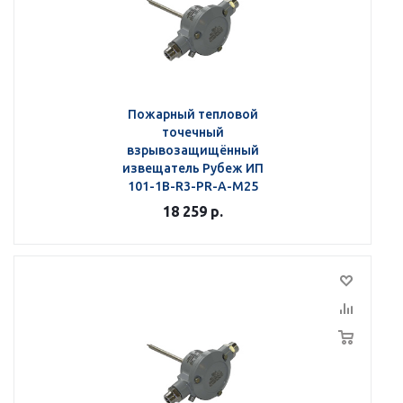
Пожарный тепловой
точечный
взрывозащищённый
извещатель Рубеж ИП
101-1В-R3-РR-А-М25
18 259
р.