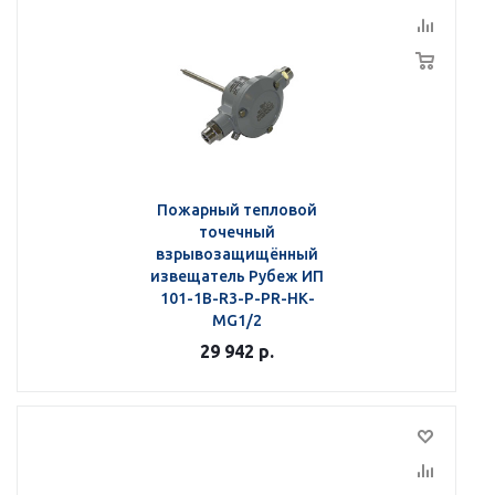
Пожарный тепловой
точечный
взрывозащищённый
извещатель Рубеж ИП
101-1В-R3-Р-РR-НК-
МG1/2
29 942
р.