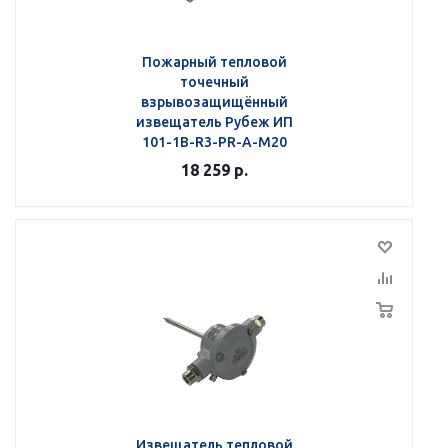
Пожарный тепловой
точечный
взрывозащищённый
извещатель Рубеж ИП
101-1В-R3-РR-А-М20
18 259
р.
Извещатель тепловой