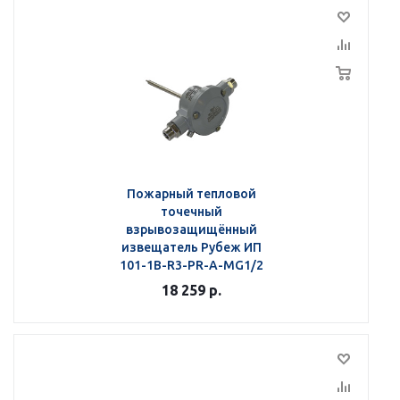
Пожарный тепловой
точечный
взрывозащищённый
извещатель Рубеж ИП
101-1В-R3-РR-А-МG1/2
18 259
р.