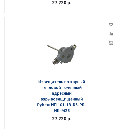
27 220
р.
Извещатель пожарный
тепловой точечный
адресный
взрывозащищённый
Рубеж ИП 101-1В-R3-РR-
НК-М25
27 220
р.