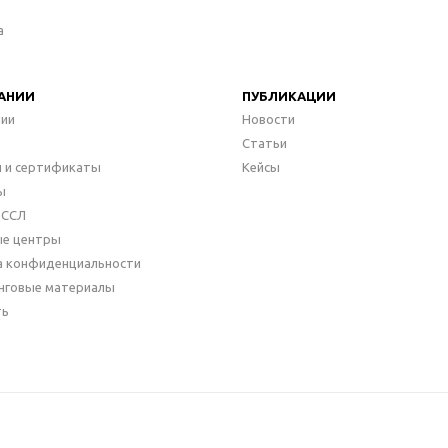
а
АНИИ
ПУБЛИКАЦИИ
нии
Новости
Статьи
 и сертификаты
Кейсы
ы
ДССЛ
ые центры
а конфиденциальности
нговые материалы
ть