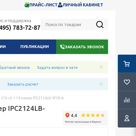
ПРАЙС-ЛИСТ
ЛИЧНЫЙ КАБИНЕТ
ис и поддержка
(495) 783-72-87
НИИ
ПУБЛИКАЦИИ
ЗАКАЗАТЬ ЗВОНОК
братный звонок
Задать вопрос в чате
е
Заказать расчет
16 v2 + 16 камер IPC2124LB-SF28-A
ер IPC2124LB-