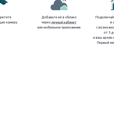
ретите
Добавьте её в облако
Подключайт
ую камеру
через
личный кабинет
в 
или мобильное приложение
с возможн
от 3 д
и ваш архив 
Первый ме