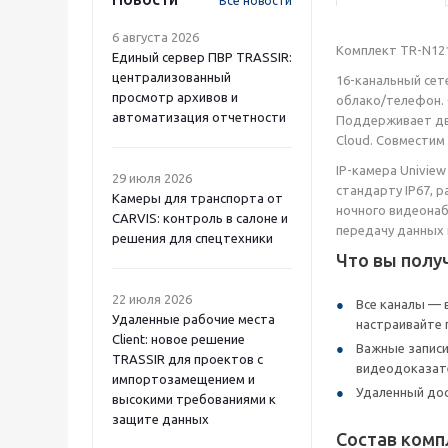
Все новости
6 августа 2026
Комплект TR-N121
Единый сервер ПВР TRASSIR:
централизованный
16-канальный сет
просмотр архивов и
облако/телефон. 
автоматизация отчетности
Поддерживает два
Cloud. Совместим 
IP-камера Univie
29 июля 2026
стандарту IP67, 
Камеры для транспорта от
ночного видеонаб
CARVIS: контроль в салоне и
передачу данных н
решения для спецтехники
Что вы получ
22 июля 2026
Все каналы — 
Удаленные рабочие места
настраивайте 
Client: новое решение
Важные записи
TRASSIR для проектов с
видеодоказате
импортозамещением и
Удаленный дос
высокими требованиями к
защите данных
Состав комп