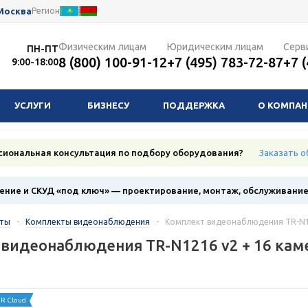
Москва
Регион
Физическим лицам
Юридическим лицам
Серв
ПН-ПТ
8 (800) 100-91-12
+7 (495) 783-72-87
+7 
9:00-18:00
УСЛУГИ
БИЗНЕСУ
ПОДДЕРЖКА
О КОМПА
сиональная консультация по подбору оборудования?
Заказать о
ние и СКУД «под ключ» — проектирование, монтаж, обслуживани
кты
-
Комплекты видеонаблюдения
-
Комплект видеонаблюдения TR-N12
видеонаблюдения TR-N1216 v2 + 16 кам
R Cloud