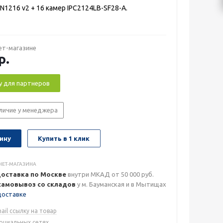
N1216 v2 + 16 камер IPC2124LB-SF28-A.
ет-магазине
р.
у для партнеров
личие у менеджера
ину
Купить в 1 клик
НЕТ-МАГАЗИНА
доставка по Москве
внутри МКАД от 50 000 руб.
самовывоз со складов
у м. Бауманская и в Мытищах
доставке
ail ссылку на товар
социальных сетях