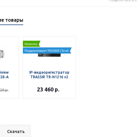
ие товары
Новинка
Поддерживает TRASSIR Cloud
iview
IP-видеорегистратор
F28-A
TRASSIR TR-N1216 v2
23 460
р.
820
р.
Скачать