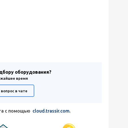
одбору оборудования?
лижайшее время
 вопрос в чате
ага с помощью
cloud.trassir.com.