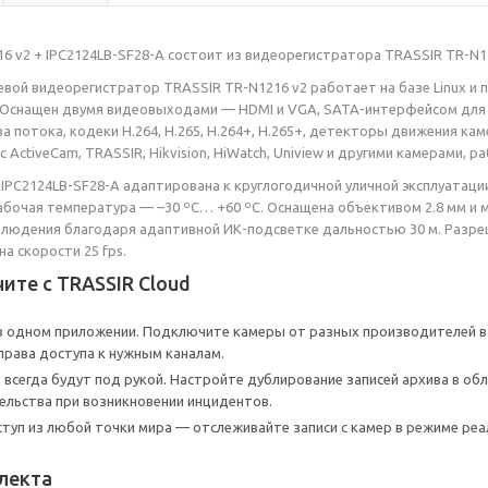
6 v2 + IPC2124LB-SF28-A состоит из видеорегистратора TRASSIR TR-N121
евой видеорегистратор TRASSIR TR-N1216 v2 работает на базе Linux и 
Оснащен двумя видеовыходами — HDMI и VGA, SATA-интерфейсом для 2 H
 потока, кодеки H.264, H.265, H.264+, H.265+, детекторы движения кам
с ActiveCam, TRASSIR, Hikvision, HiWatch, Uniview и другими камерами
w IPC2124LB-SF28-A адаптирована к круглогодичной уличной эксплуатаци
рабочая температура — –30 ºС… +60 ºС. Оснащена объективом 2.8 мм и м
людения благодаря адаптивной ИК-подсветке дальностью 30 м. Разре
а скорости 25 fps.
ите с TRASSIR Cloud
в одном приложении. Подключите камеры от разных производителей в 
права доступа к нужным каналам.
 всегда будут под рукой. Настройте дублирование записей архива в обл
льства при возникновении инцидентов.
туп из любой точки мира — отслеживайте записи с камер в режиме реа
лекта