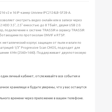
6 v2 и 16 IP-камер Uniview IPC2124LB-SF28-A.
позволяет смотреть видео онлайн или в записи через
DD 3.5", 2.5" емкостью до 8 Тбайт, двумя USB 2.0.
ер, подключение к системе TRASSIR и сервису TRASSIR
, работающими по протоколам ONVIF и RTSP.
и: металлический корпус защищен от пыли и влаги по
атрицей 1/3" Progressive Scan CMOS, подходит для
шение 4 Мп (2560×1440). Поддерживает двухпотоковую
один личный кабинет, отслеживайте все события и
ачное хранилище и будьте уверены, что у вас останутся
льного времени через приложение в вашем телефоне.