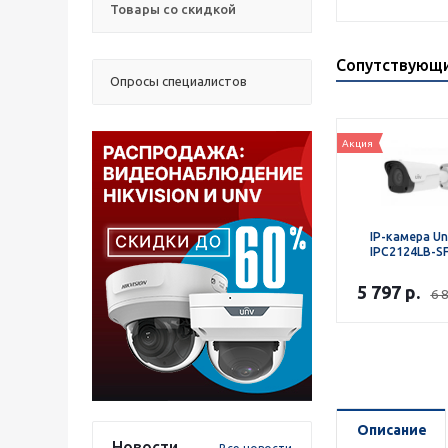
Товары со скидкой
Сопутствующ
Опросы специалистов
Акция
IP-камера Un
IPC2124LB-S
5 797
р.
6 
Описание
Новости