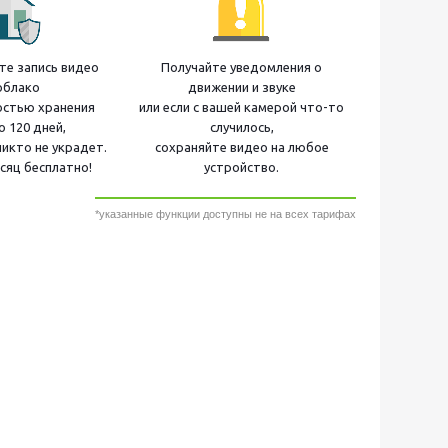
е запись видео
Получайте уведомления о
облако
движении и звуке
остью хранения
или если с вашей камерой что-то
о 120 дней,
случилось,
никто не украдет.
сохраняйте видео на любое
сяц бесплатно!
устройство.
*указанные функции доступны не на всех тарифах