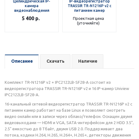
Цилиндрическая IP-
IP-видеорегистратор
камера
TRASSIR TR-N1216P v2 с
видеонаблюдения
питанием камер
Uniview IPC2122LB-SF28-A
5 400
р.
Проектная цена
(уточняйте)
Описание
Скачать
Наличие
Комплект TR-N1216P v2 + IPC2122LB-SF28-A состоит из
видеорегистратора TRASSIR TR-N1216P v2 и 16 IP-камер Uniview
IPC2122LB-SF28-A.
16-канальный сетевой видеорегистратор TRASSIR TR-N1216P v2 с
питанием камер работает на базе Linux и позволяет смотреть
видео онлайн или в записи через облако/телефон. Оснащен двумя
видеовыходами — HDMI и VGA, SATA-интерфейсом для 2 HDD 3.5",
2.5" емкостью до 8 Тбайт, двумя USB 2.0. Поддерживает два
потока, кодеки H.264, H.265, H.264+, H.265+, детекторы движения