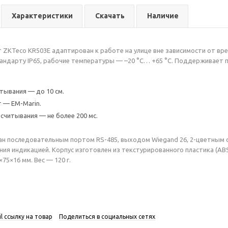
Характеристики
Скачать
Наличие
 ZKTeco KR503E адаптирован к работе на улице вне зависимости от врем
андарту IP65, рабочие температуры — –20 °C… +65 °C. Поддерживает п
тывания — до 10 см.
 — EM-Marin.
считывания — не более 200 мс.
ан последовательным портом RS-485, выходом Wiegand 26, 2-цветным
ния индикацией. Корпус изготовлен из текстурированного пластика (AB
75×16 мм. Вес — 120 г.
l ссылку на товар
Поделиться в социальных сетях