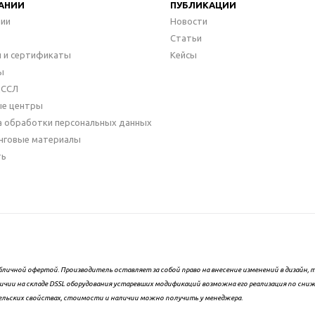
АНИИ
ПУБЛИКАЦИИ
нии
Новости
Статьи
 и сертификаты
Кейсы
ы
ДССЛ
ые центры
а обработки персональных данных
нговые материалы
ть
бличной офертой. Производитель оставляет за собой право на внесение изменений в дизайн
ичии на складе DSSL оборудования устаревших модификаций возможна его реализация по сни
ельских свойствах, стоимости и наличии можно получить у менеджера.