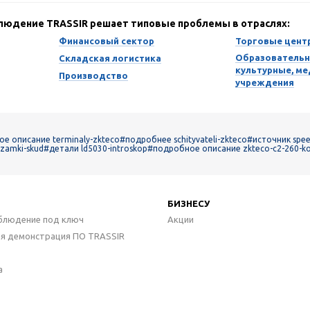
блюдение TRASSIR решает типовые проблемы в отраслях:
Финансовый сектор
Торговые цент
Образовательн
Складская логистика
культурные, м
Производство
учреждения
е описание terminaly-zkteco
#подробнее schityvateli-zkteco
#источник spee
zamki-skud
#детали ld5030-introskop
#подробное описание zkteco-c2-260-ko
БИЗНЕСУ
блюдение под ключ
Акции
ая демонстрация ПО TRASSIR
а