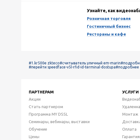
Узнайте, как видеона
Розничная торговля
Гостиничный бизнес
Рестораны и кафе
#1.kr500e zkteco
#считыватель уличный em-marin
#подробно
#перейти speedface-v5l-rfid-id-terminal-dostupa
#подробнее 
ПАРТНЕРАМ
УСЛУГИ
Акции
Видеона
Стать партнером
Удаленн
Программа MY DSSL
Монтаж
Семинары, вебинары, выставки
Доставк
Обучение
Оплата
Цены
Гарантия