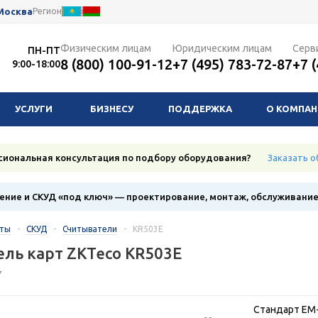
Москва
Регион
Физическим лицам
Юридическим лицам
Серв
ПН-ПТ
8 (800) 100-91-12
+7 (495) 783-72-87
+7 
9:00-18:00
УСЛУГИ
БИЗНЕСУ
ПОДДЕРЖКА
О КОМПА
сиональная консультация по подбору оборудования?
Заказать о
ние и СКУД «под ключ» — проектирование, монтаж, обслуживани
кты
-
СКУД
-
Считыватели
-
KR503E
ль карт ZKTeco KR503E
7
Стандарт EM-