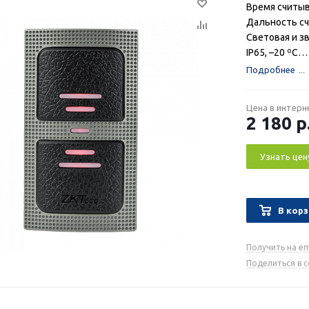
Время считыв
Дальность сч
Световая и з
IP65, –20 ºС…
Подробнее
Цена в интерн
2 180
р
Узнать цен
В корз
Получить на em
Поделиться в 