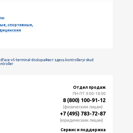
ры
ые, спортивные,
едицинские
dface-v5-terminal-dostupa
#вот здесь kontrolleryi-skud
ntroller
Отдел продаж
ПН-ПТ
9:00-18:00
8 (800) 100-91-12
(физическим лицам)
+7 (495) 783-72-87
(юридическим лицам)
Сервис и поддержка