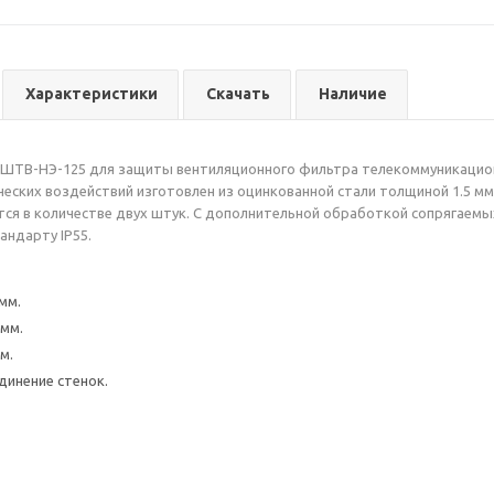
Характеристики
Скачать
Наличие
ШТВ-НЭ-125 для защиты вентиляционного фильтра телекоммуникацион
ческих воздействий изготовлен из оцинкованной стали толщиной 1.5 м
тся в количестве двух штук. С дополнительной обработкой сопрягаем
тандарту IP55.
мм.
мм.
м.
динение стенок.