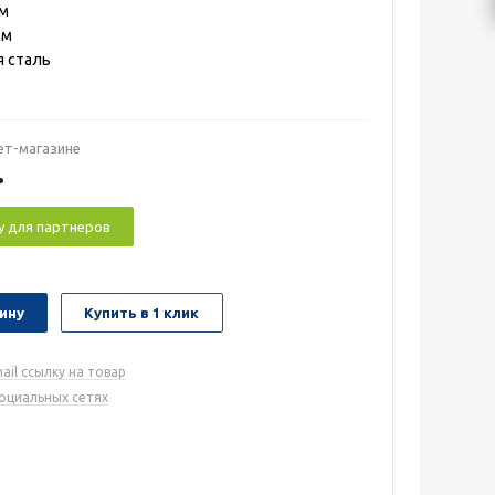
мм
мм
я сталь
ет-магазине
.
у для партнеров
ину
Купить в 1 клик
ail ссылку на товар
социальных сетях