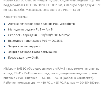
РоЕ-инжектор Osnovo Midspan-1/652G с одним выходным портом
поддерживает IEEE 802.3af и IEEE 802.3at, 4-парную передачу 4PPoE
по IEEE 802.3bt. Максимальная мощность РоЕ — 65 Вт.
Характеристики:
Автоматическое определение PoE-устройств.
Методы передачи PoE — А и B.
Скорость передачи — 10/100/1000 Мбит/с.
Выходное напряжение РоЕ — DC 55 В.
Защита от перегрузки.
Защита от короткого замыкания.
Грозозащита — 3 кВ.
Midspan-1/652G оборудован портом RJ-45 и разъемом питания на
входе, RJ-45 с PoE — на выходе, светодиодными индикаторами
питания и РоЕ. Питание — AC 100 ~ 240 В (кабель в комплекте).
Рабочие температуры — –10 ºС… +65 ºС. Размер — 70×35×180 мм.