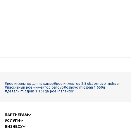
#poe инжектор для ip камер
#poe инжектор 2.5 gb
#osnovo midspan
#пассивный poe-инжектор osnovo
#osnovo midspan 1 650g
#детали midspan-1-151ga-poe-inzhektor
ПАРТНЕРАМ
УСЛУГИ
БИЗНЕСУ