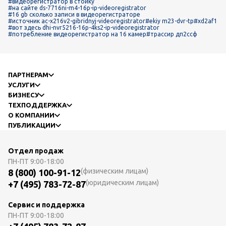
#видеорегистратор в стойку
#на сайте ds-7716ni-m4-16p-ip-videoregistrator
#16 gb сколько записи в видеорегистраторе
#источник ac-x216v2-gibridnyj-videoregistrator
#ekiy m23-dvr-tp
#xd2af1
#вот здесь dhi-nvr5216-16p-4ks2-ip-videoregistrator
#потребление видеорегистратор на 16 камер
#трассир дп2ссф
ПАРТНЕРАМ
УСЛУГИ
БИЗНЕСУ
ТЕХПОДДЕРЖКА
О КОМПАНИИ
ПУБЛИКАЦИИ
Отдел продаж
ПН-ПТ
9:00-18:00
(физическим лицам)
8 (800) 100-91-12
(юридическим лицам)
+7 (495) 783-72-87
Сервис и поддержка
ПН-ПТ
9:00-18:00