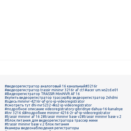
#видеорегистратор аналоговый 16 канальный
#3216r
#видеорегистратор trassir mininvr 3216r af ct1
#acer um.ws2cd.e01
#Видеорегистратор TRASSIR MiniNVR AF 16
#купить видеорегистратор трассир
#ip видеорегистратор 2xhdmi
#здесь mininvr-4216r-af-pro-ip-videoregistrator
#смотреть тут dhi-nvr5232-4ks2-ip-videoregistrator
#подробное описание videoregistratory-gibridnye-dahua-16-kanalnye
#tnr 3216 sl
#подробнее mininvr-4216-2r-af-ip-videoregistrator
#trassir mininvr af 16 2
#trassir mininvr base v2
#trassir mininvr base v.2
#блок питания для видеорегистратора трассир мини
#trassir mininvr base v.2 блок питания
#камеры видеонаблюдения регистраторы