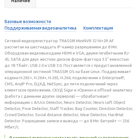
Наличие
Базовые возможности
Поддерживаемая видеоаналитика
Комплектация
Сетевой видеорегистратор TRASSIR MiniNVR 3216+2R AF
рассчитан на шестнадцать IP-камер разрешением до 8 Мп.
Оборудован видеовыходами HDMI и VGA, двумя гигабитными RJ-
45, SATA для двух жестких дисков форм-фактора 3.5" емкостью
до 18 Тбайт, USB 2.0 и USB 3.0. Поставляется с предустановленной
операционной системой TRASSIR OS на базе Linux. Поддерживает
кодеки H.265+, Н.264+, H.265, Н.264, подключение к EnterpriseIP,
CMS, AnyIP Pro, ЕЦХД, NetSync, до пяти подключений через
клиентское приложение, СКУД Sigur и «Орион» и offload-аналитику
(работа с данными других серверов) — обрабатывает
информацию с ArUco Detector, Neuro Detector, Neuro Left Object
Detector, Pose Detector, Staff Tracker, Bag Counter, Direction Detector,
Crowd Detector, Social distance detector, Wear Detector, HardHat
Detector. Разрешение записи и вывода — до 8 Мп. Битрейт — 256
Мбит/с.
В комплект включено шестнадцать лицензий на подключение