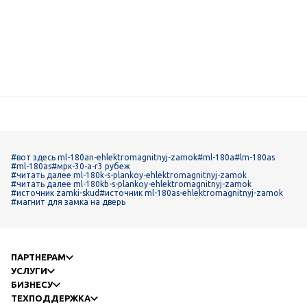
#вот здесь ml-180an-ehlektromagnitnyj-zamok
#ml-180a
#lm-180as
#ml-180as
#мрк-30-а-r3 рубеж
#читать далее ml-180k-s-plankoy-ehlektromagnitnyj-zamok
#читать далее ml-180kb-s-plankoy-ehlektromagnitnyj-zamok
#источник zamki-skud
#источник ml-180as-ehlektromagnitnyj-zamok
#магнит для замка на дверь
ПАРТНЕРАМ
УСЛУГИ
БИЗНЕСУ
ТЕХПОДДЕРЖКА