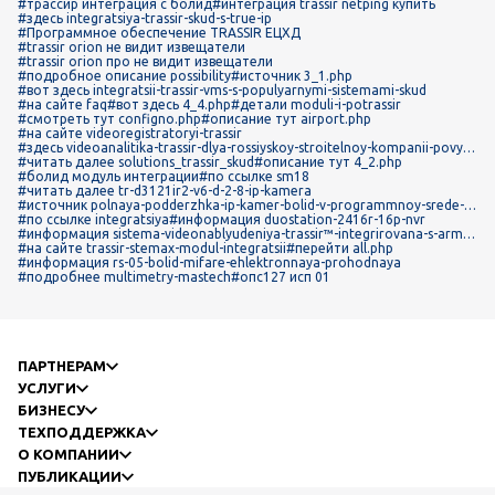
#трассир интеграция с болид
#интеграция trassir netping купить
#здесь integratsiya-trassir-skud-s-true-ip
#Программное обеспечение TRASSIR ЕЦХД
#trassir orion не видит извещатели
#trassir orion про не видит извещатели
#подробное описание possibility
#источник 3_1.php
#вот здесь integratsii-trassir-vms-s-populyarnymi-sistemami-skud
#на сайте faq
#вот здесь 4_4.php
#детали moduli-i-potrassir
#смотреть тут configno.php
#описание тут airport.php
#на сайте videoregistratoryi-trassir
#здесь videoanalitika-trassir-dlya-rossiyskoy-stroitelnoy-kompanii-povysh
enie-bezopasnosti-na-obekte-i-ekonomiya-sredstv
#читать далее solutions_trassir_skud
#описание тут 4_2.php
#болид модуль интеграции
#по ссылке sm18
#читать далее tr-d3121ir2-v6-d-2-8-ip-kamera
#источник polnaya-podderzhka-ip-kamer-bolid-v-programmnoy-srede-tr
assir
#по ссылке integratsiya
#информация duostation-2416r-16p-nvr
#информация sistema-videonablyudeniya-trassir™-integrirovana-s-arm-
"orion"-(bolid)
#на сайте trassir-stemax-modul-integratsii
#перейти all.php
#информация rs-05-bolid-mifare-ehlektronnaya-prohodnaya
#подробнее multimetry-mastech
#опс127 исп 01
ПАРТНЕРАМ
УСЛУГИ
БИЗНЕСУ
ТЕХПОДДЕРЖКА
О КОМПАНИИ
ПУБЛИКАЦИИ