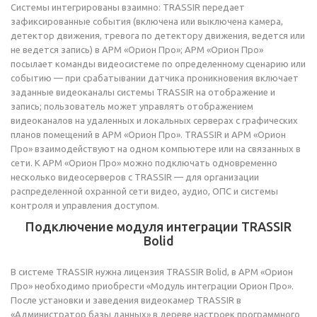
Системы интегрированы взаимно: TRASSIR передает
зафиксированные события (включена или выключена камера,
детектор движения, тревога по детектору движения, ведется или
не ведется запись) в АРМ «Орион Про»; АРМ «Орион Про»
посылает команды видеосистеме по определенному сценарию или
событию — при срабатывании датчика проникновения включает
заданные видеоканалы системы TRASSIR на отображение и
запись; пользователь может управлять отображением
видеоканалов на удаленных и локальных серверах с графических
планов помещений в АРМ «Орион Про». TRASSIR и АРМ «Орион
Про» взаимодействуют на одном компьютере или на связанных в
сети. К АРМ «Орион Про» можно подключать одновременно
несколько видеосерверов с TRASSIR — для организации
распределенной охранной сети видео, аудио, ОПС и системы
контроля и управления доступом.
Подключение модуля интеграции TRASSIR
Bolid
В системе TRASSIR нужна лицензия TRASSIR Bolid, в АРМ «Орион
Про» необходимо приобрести «Модуль интеграции Орион Про».
После установки и заведения видеокамер TRASSIR в
«Администратор базы данных» в дереве настроек программного