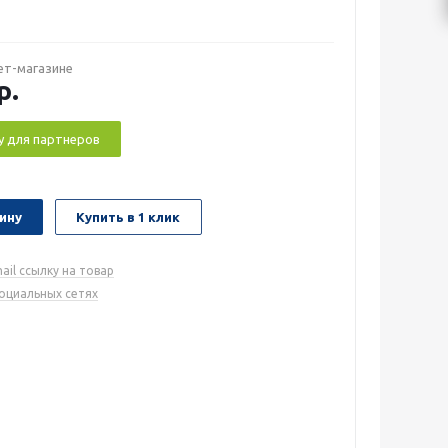
ет-магазине
р.
у для партнеров
ину
Купить в 1 клик
ail ссылку на товар
социальных сетях