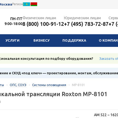
Москва
Регион
Физическим лицам
Юридическим лицам
Серв
ПН-ПТ
8 (800) 100-91-12
+7 (495) 783-72-87
+7 
9:00-18:00
УСЛУГИ
БИЗНЕСУ
ПОДДЕРЖКА
О КОМПА
сиональная консультация по подбору оборудования?
Заказать о
ние и СКУД «под ключ» — проектирование, монтаж, обслуживани
кты
-
ОПС, СОУЭ
-
Системы оповещения
-
MP-8101
кальной трансляции Roxton MP-8101
8
AM 522 ~ 162