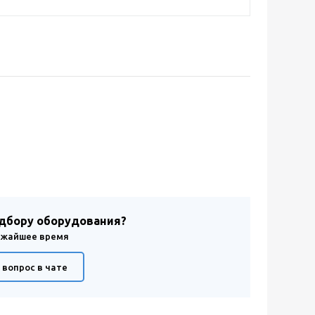
одбору оборудования?
лижайшее время
 вопрос в чате