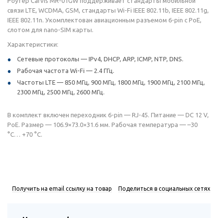
Роутер Carvis MR-01GW поддерживает стандарты мобильной
связи LTE, WCDMA, GSM, стандарты Wi-Fi IEEE 802.11b, IEEE 802.11g,
IEEE 802.11n. Укомплектован авиационным разъемом 6-pin с PoE,
слотом для nano-SIM карты.
Характеристики:
Сетевые протоколы — IPv4, DHCP, ARP, ICMP, NTP, DNS.
Рабочая частота Wi-Fi — 2.4 ГГц.
Частоты LTE — 850 МГц, 900 МГц, 1800 МГц, 1900 МГц, 2100 МГц,
2300 МГц, 2500 МГц, 2600 МГц.
В комплект включен переходник 6-pin — RJ-45. Питание — DC 12 V,
PoE. Размер — 106.9×73.0×31.6 мм. Рабочая температура — –30
°С… +70 °С.
Получить на email ссылку на товар
Поделиться в социальных сетях