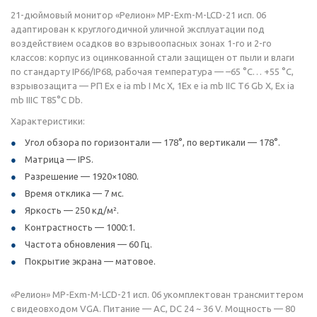
21-дюймовый монитор «Релион» МР-Exm-М-LCD-21 исп. 06
адаптирован к круглогодичной уличной эксплуатации под
воздействием осадков во взрывоопасных зонах 1-го и 2-го
классов: корпус из оцинкованной стали защищен от пыли и влаги
по стандарту IP66/IP68, рабочая температура — –65 °C… +55 °C,
взрывозащита — РП Ех e ia mb I Mc X, 1Ex e ia mb IIC T6 Gb X, Ex ia
mb IIIC T85°C Db.
Характеристики:
Угол обзора по горизонтали — 178°, по вертикали — 178°.
Матрица — IPS.
Разрешение — 1920×1080.
Время отклика — 7 мс.
Яркость — 250 кд/м².
Контрастность — 1000:1.
Частота обновления — 60 Гц.
Покрытие экрана — матовое.
«Релион» МР-Exm-М-LCD-21 исп. 06 укомплектован трансмиттером
с видеовходом VGA. Питание — AC, DC 24 ~ 36 V. Мощность — 80