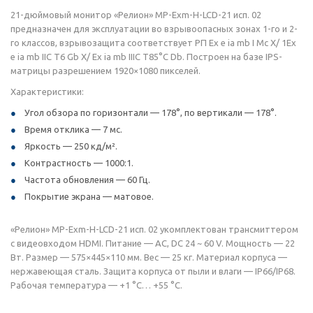
21-дюймовый монитор «Релион» МР-Exm-Н-LCD-21 исп. 02
предназначен для эксплуатации во взрывоопасных зонах 1-го и 2-
го классов, взрывозащита соответствует РП Ех e ia mb I Mc X/ 1Ex
e ia mb IIC T6 Gb X/ Ex ia mb IIIC T85°C Db. Построен на базе IPS-
матрицы разрешением 1920×1080 пикселей.
Характеристики:
Угол обзора по горизонтали — 178°, по вертикали — 178°.
Время отклика — 7 мс.
Яркость — 250 кд/м².
Контрастность — 1000:1.
Частота обновления — 60 Гц.
Покрытие экрана — матовое.
«Релион» МР-Exm-Н-LCD-21 исп. 02 укомплектован трансмиттером
с видеовходом HDMI. Питание — AC, DC 24 ~ 60 V. Мощность — 22
Вт. Размер — 575×445×110 мм. Вес — 25 кг. Материал корпуса —
нержавеющая сталь. Защита корпуса от пыли и влаги — IP66/IP68.
Рабочая температура — +1 °C… +55 °C.