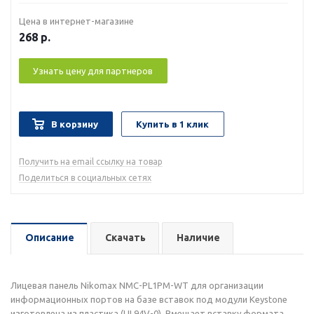
Цена в интернет-магазине
268
р.
Узнать цену для партнеров
В корзину
Купить в 1 клик
Получить на email ссылку на товар
Поделиться в социальных сетях
Описание
Скачать
Наличие
Лицевая панель Nikomax NMC-PL1PM-WT для организации
информационных портов на базе вставок под модули Keystone
изготовлена из пластика (UL94V-0). Вмещает вставку формата