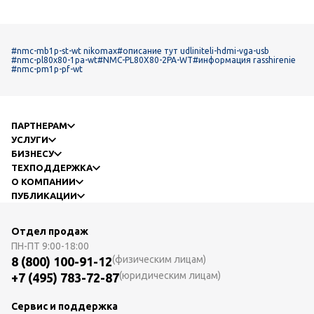
#nmc-mb1p-st-wt nikomax
#описание тут udliniteli-hdmi-vga-usb
#nmc-pl80x80-1pa-wt
#NMC-PL80X80-2PA-WT
#информация rasshirenie
#nmc-pm1p-pf-wt
ПАРТНЕРАМ
УСЛУГИ
БИЗНЕСУ
ТЕХПОДДЕРЖКА
О КОМПАНИИ
ПУБЛИКАЦИИ
Отдел продаж
ПН-ПТ
9:00-18:00
(физическим лицам)
8 (800) 100-91-12
(юридическим лицам)
+7 (495) 783-72-87
Сервис и поддержка